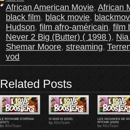
African American Movie
,
African 
black film
,
black movie
,
blackmov
Hudson
,
film afro-américain
,
film
Never 2 Big (Butter) ( 1998 )
,
Nia
Shemar Moore
,
streaming
,
Terre
vod
Related Posts
LE ROYAUME D'ORÏSHA
IS GOD IS (2026)
LES VACANCES DE G
(2027)
by
AfroTeam
RITCHIE (2026)
by
AfroTeam
by
AfroTeam