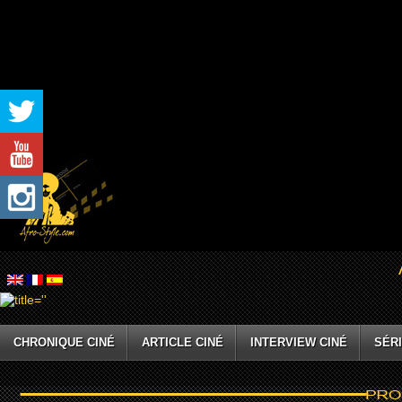
CHRONIQUE CINÉ
ARTICLE CINÉ
INTERVIEW CINÉ
SÉRI