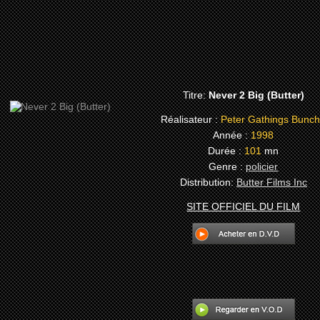
Titre:
Never 2 Big (Butter)
Réalisateur :
Peter Gathings Bunc
Année :
1998
Durée :
101
mn
Genre :
policier
Distribution:
Butter Films Inc
SITE OFFICIEL DU FILM