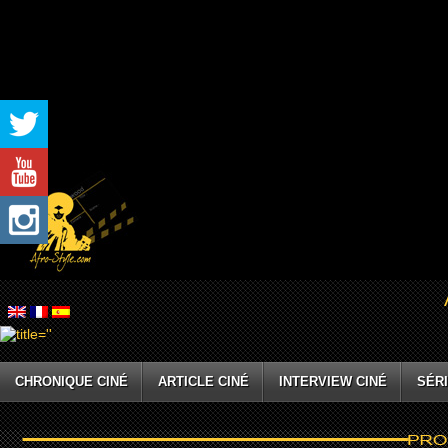
CHRONIQUE CINÉ
ARTICLE CINÉ
INTERVIEW CINÉ
SÉRI