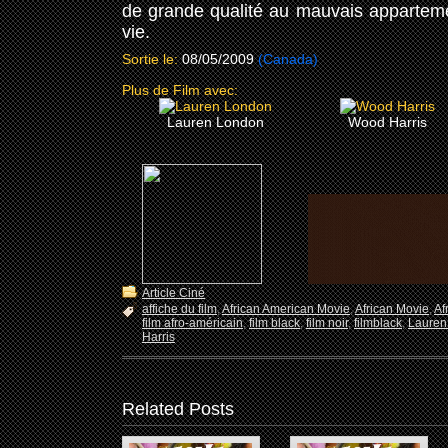
de grande qualité au mauvais appartemen
vie.
Sortie le:
08/05/2009
(Canada)
Plus de Film avec:
Lauren London
Wood Harris
Article Ciné
affiche du film
,
African American Movie
,
African Movie
,
Af
film afro-américain
,
film black
,
film noir
,
filmblack
,
Lauren
Harris
Related Posts