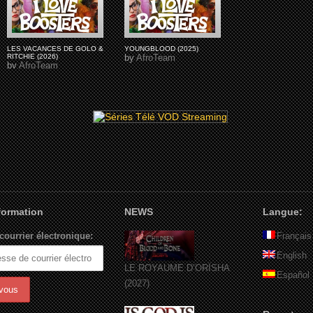
LES VACANCES DE GOLO &
YOUNGBLOOD (2025)
RITCHIE (2026)
by
AfroTeam
by
AfroTeam
nformation
NEWS
Langue:
courrier électronique:
Français
English
LE ROYAUME D’ORÏSHA
Español
(2027)