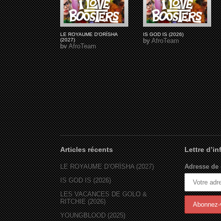
LE ROYAUME D'ORÏSHA
IS GOD IS (2026)
(2027)
by
AfroTeam
by
AfroTeam
Articles récents
Lettre d’i
LE ROYAUME D’ORÏSHA (2027)
Adresse de 
IS GOD IS (2026)
LES VACANCES DE GOLO &
RITCHIE (2026)
YOUNGBLOOD (2025)