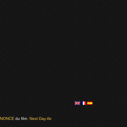
NNONCE
du film:
Next Day Air