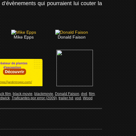
d’évènements qui pourraient lui couter la
Mike Epps
Donald Faison
ack film
,
black movie
,
blackmovie
,
Donald Faison
,
dvd
,
film
,
rdwick
,
Traficantes por error (2009)
,
trailer hd
,
vod
,
Wood