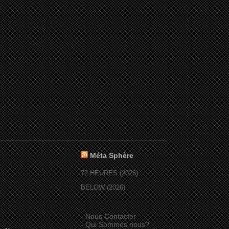
Méta Sphère
72 HEURES (2026)
BELOW (2026)
-
Nous Contacter
-
Qui Sommes nous?