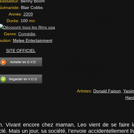
éalisateur:
Benny Boom
Scénariste:
Blair Cobbs
Année:
2009
Durée:
100
mn
Genre:
Comédie
,
bution:
Melee Entertainment
SITE OFFICIEL
Artistes:
Donald Faison
,
Yasii
Hard
. Vivant encore chez maman, Leo vient de se faire la
lé. Mais un jour, sa société, l’envoie accidentellement li