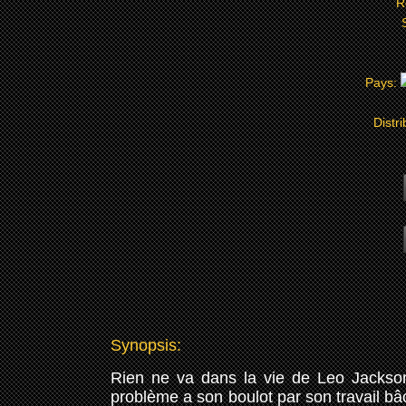
R
Pays:
Distri
Synopsis:
Rien ne va dans la vie de Leo Jackson
problème a son boulot par son travail bâc