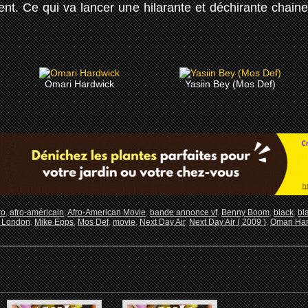
t. Ce qui va lancer une hilarante et déchirante chaine 
Omari Hardwick
Yasiin Bey (Mos Def)
ro
,
afro-américain
,
Afro-American Movie
,
bande annonce vf
,
Benny Boom
,
black
,
bl
 London
,
Mike Epps
,
Mos Def
,
movie
,
Next Day Air
,
Next Day Air ( 2009 )
,
Omari Ha