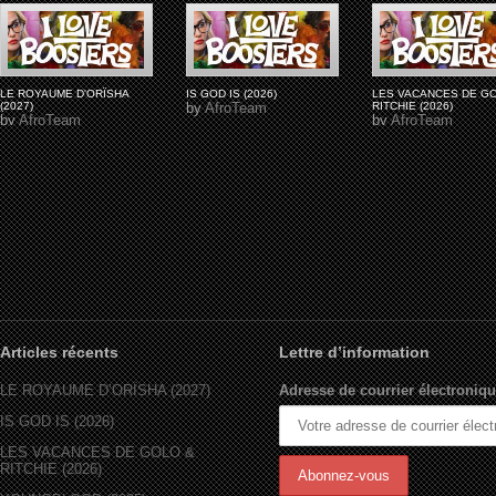
LE ROYAUME D'ORÏSHA
IS GOD IS (2026)
LES VACANCES DE G
(2027)
by
AfroTeam
RITCHIE (2026)
by
AfroTeam
by
AfroTeam
Articles récents
Lettre d’information
LE ROYAUME D’ORÏSHA (2027)
Adresse de courrier électroniqu
IS GOD IS (2026)
LES VACANCES DE GOLO &
RITCHIE (2026)