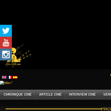
CHRONIQUE CINÉ
ARTICLE CINÉ
INTERVIEW CINÉ
SÉRI