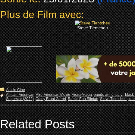
Plus de Film avec:
Steve Tientcheu
Article Ciné
African-American
,
Afro-American Movie
,
Aïssa Maiga
,
bande annonce vf
,
black
Superstar (2022)
,
Oumy Bruni Garrel
,
Ramzi Ben Sliman
,
Steve Tientcheu
,
trai
Related Posts