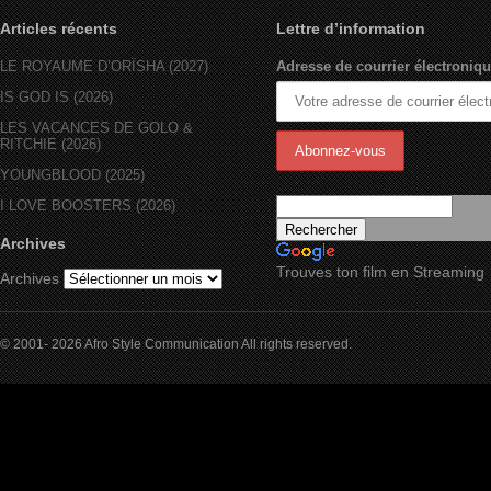
Articles récents
Lettre d’information
LE ROYAUME D’ORÏSHA (2027)
Adresse de courrier électroniqu
IS GOD IS (2026)
LES VACANCES DE GOLO &
RITCHIE (2026)
YOUNGBLOOD (2025)
I LOVE BOOSTERS (2026)
Archives
Trouves ton film en Streaming
Archives
© 2001- 2026 Afro Style Communication All rights reserved.