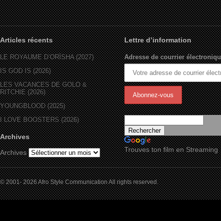
Articles récents
Lettre d’information
LE ROYAUME D’ORÏSHA (2027)
Adresse de courrier électroniqu
IS GOD IS (2026)
LES VACANCES DE GOLO &
RITCHIE (2026)
YOUNGBLOOD (2025)
I LOVE BOOSTERS (2026)
Archives
Trouves ton film en Streaming
Archives
© 2001- 2026 Afro Style Communication All rights reserved.