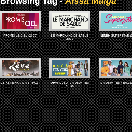
Browsing Tag -
Aïssa Maiga
PROMIS LE CIEL (2025)
LE MARCHAND DE SABLE
NENEH SUPERSTAR (2
(2022)
LE RÊVE FRANÇAIS (2017)
GRAND JEU IL A DÉJÀ TES
IL A DÉJÀ TES YEUX (
YEUX