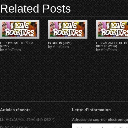
Related Posts
LE ROYAUME D'ORÏSHA
IS GOD IS (2026)
LES VACANCES DE G
(2027)
by
AfroTeam
RITCHIE (2026)
by
AfroTeam
by
AfroTeam
Articles récents
Lettre d’information
LE ROYAUME D’ORÏSHA (2027)
Adresse de courrier électroniqu
IS GOD IS (2026)