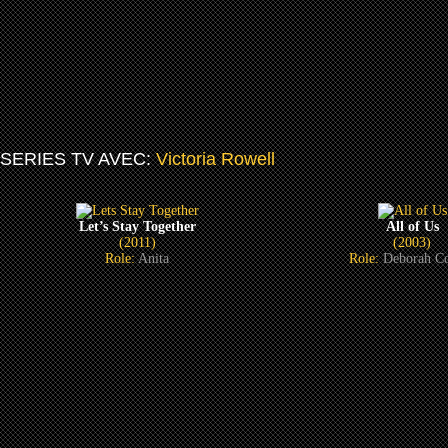
SERIES TV AVEC:
Victoria Rowell
Let’s Stay Together
All of Us
(2011)
(2003)
Role:
Anita
Role:
Deborah C