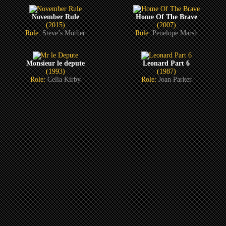
November Rule
Home Of The Brave
(2015)
(2007)
Role:
Steve’s Mother
Role:
Penelope Marsh
Monsieur le depute
Leonard Part 6
(1993)
(1987)
Role:
Celia Kirby
Role:
Joan Parker