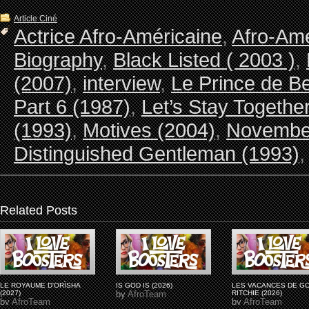
Article Ciné
Actrice Afro-Américaine
,
Afro-Ame
Biography
,
Black Listed ( 2003 )
,
(2007)
,
interview
,
Le Prince de Be
Part 6 (1987)
,
Let’s Stay Together
(1993)
,
Motives (2004)
,
November
Distinguished Gentleman (1993)
Related Posts
LE ROYAUME D'ORÏSHA
IS GOD IS (2026)
LES VACANCES DE G
(2027)
by
AfroTeam
RITCHIE (2026)
by
AfroTeam
by
AfroTeam