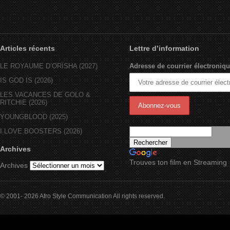
Articles récents
Lettre d’information
LE ROYAUME D’ORÏSHA (2027)
Adresse de courrier électroniqu
IS GOD IS (2026)
LES VACANCES DE GOLO &
RITCHIE (2026)
YOUNGBLOOD (2025)
I LOVE BOOSTERS (2026)
Archives
Trouves ton film en Streaming
Archives
© 2001- 2026 Afro Style Communication All rights reserved.