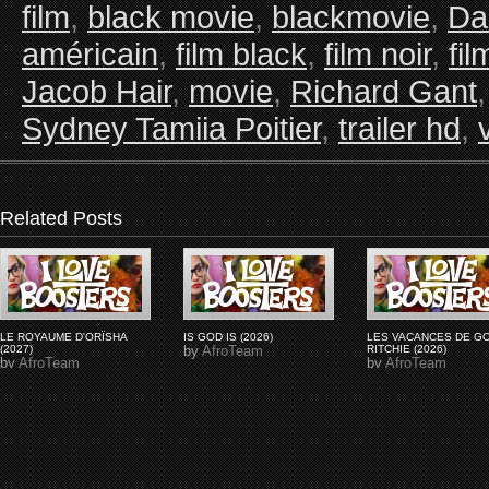
film
,
black movie
,
blackmovie
,
Da
américain
,
film black
,
film noir
,
fi
Jacob Hair
,
movie
,
Richard Gant
Sydney Tamiia Poitier
,
trailer hd
,
Related Posts
LE ROYAUME D'ORÏSHA
IS GOD IS (2026)
LES VACANCES DE G
(2027)
by
AfroTeam
RITCHIE (2026)
by
AfroTeam
by
AfroTeam