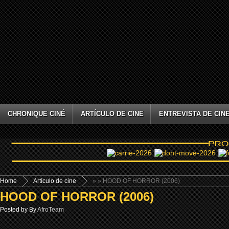
CHRONIQUE CINÉ
ARTÍCULO DE CINE
ENTREVISTA DE CIN
Home
Artículo de cine
»
» HOOD OF HORROR (2006)
HOOD OF HORROR (2006)
Posted by By
AfroTeam