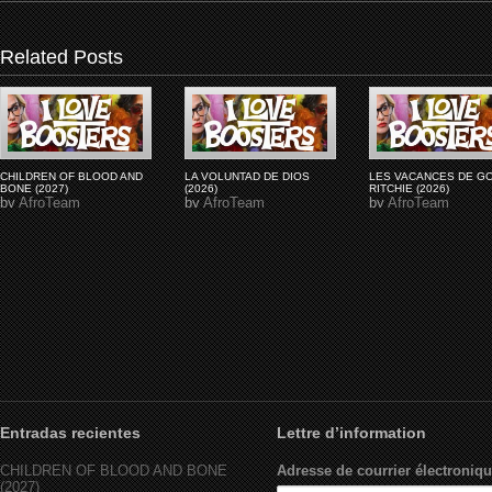
Related Posts
CHILDREN OF BLOOD AND
LA VOLUNTAD DE DIOS
LES VACANCES DE G
BONE (2027)
(2026)
RITCHIE (2026)
by
AfroTeam
by
AfroTeam
by
AfroTeam
Entradas recientes
Lettre d’information
CHILDREN OF BLOOD AND BONE
Adresse de courrier électroniqu
(2027)