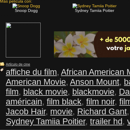
Más película con:
Snoop Dogg
Sydney Tamiia Poitier
Artículo de cine
affiche du film
,
African American 
American Movie
,
Anson Mount
,
b
film
,
black movie
,
blackmovie
,
Da
américain
,
film black
,
film noir
,
fi
Jacob Hair
,
movie
,
Richard Gant
Sydney Tamiia Poitier
,
trailer hd
,