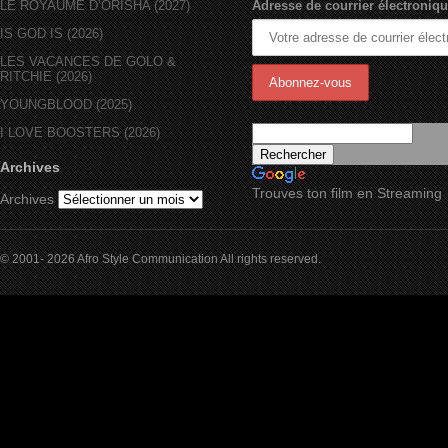
LE ROYAUME D’ORÏSHA (2027)
Adresse de courrier électroniqu
IS GOD IS (2026)
LES VACANCES DE GOLO &
RITCHIE (2026)
YOUNGBLOOD (2025)
I LOVE BOOSTERS (2026)
Archives
Trouves ton film en Streaming
Archives
© 2001- 2026 Afro Style Communication All rights reserved.