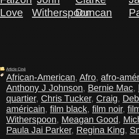
Article Ciné
African-American
,
Afro
,
afro-amér
Anthony J Johnson
,
Bernie Mac
,
quartier
,
Chris Tucker
,
Craig
,
Deb
américain
,
film black
,
film noir
,
fi
Witherspoon
,
Meagan Good
,
Mic
Paula Jai Parker
,
Regina King
,
S