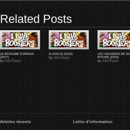
Related Posts
LE ROYAUME D'ORÏSHA
IS GOD IS (2026)
LES VACANCES DE G
(2027)
by
AfroTeam
RITCHIE (2026)
by
AfroTeam
by
AfroTeam
Articles récents
Lettre d’information