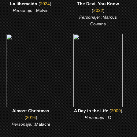
La liberación
(
2024
)
The Devil You Know
Personaje:
:Melvin
(
2022
)
Personaje:
:Marcus
Cowans
(2016)
(2009)
Almost Christmas
A Day in the Life
CLICK ME
CLICK ME
Almost Christmas
A Day in the Life
(
2009
)
(
2016
)
Personaje:
:O
Personaje:
:Malachi