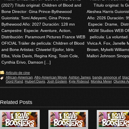
(2027) Título original: Children of Blood and
Título original: Is G
Bone Director: Gina Prince-Bythewood
Aleshea Harris Guionis
Guionista: Tomi Adeyemi, Gina Prince-
Año: 2026 Duración: 
Bythewood Año: 2027 Duración: 128 mn
Especie: Drame, Dist
Campestre: Especie: Aventure, Action,
MGM Studios WEB OFI
Distribución: Paramount Pictures France WEB
película: La voluntad 
OFICIAL Tráiler de película: Children of Blood
Vivica A. Fox, Janelle 
and Bone Artistas: Chiwetel Ejiofor, Idris
Brown, Mykelti Willia
Elba, Viola Davis, Regina King, Tosin Cole,
Mallori Johnson Sinops
Cynthia Erivo, Damson […]
Artículo de cine
African-American
,
Afro-American Movie
,
Ashton James
,
bande annonce vf
,
bla
Gord Rand
,
Hubert Davis
,
Josh Epstein
,
Kyle Rideout
,
Monika Meier
,
Olunike Ad
Related Posts