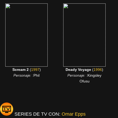
(1997)
(1996)
Scream 2
Deady Voyage
CLICK ME
CLICK ME
Scream 2
(
1997
)
Deady Voyage
(
1996
)
Personaje:
:Phil
Personaje:
:Kingsley
Ofusu
SERIES DE TV CON:
Omar Epps