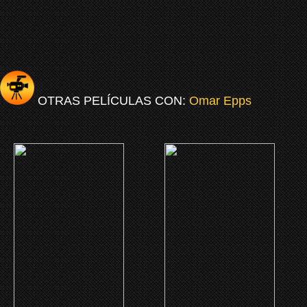
OTRAS PELÍCULAS CON:
Omar Epps
(2024)
(2022)
La liberación
The Devil You Know
CLICK ME
CLICK ME