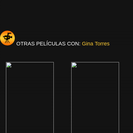
OTRAS PELÍCULAS CON:
Gina Torres
(2023)
(2007)
La combinación perfecta
Creo que quiero a mi
mujer
CLICK ME
CLICK ME