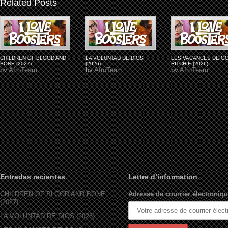
Related Posts
CHILDREN OF BLOOD AND
LA VOLUNTAD DE DIOS
LES VACANCES DE G
BONE (2027)
(2026)
RITCHIE (2026)
by
AfroTeam
by
AfroTeam
by
AfroTeam
Entradas recientes
Lettre d’information
CHILDREN OF BLOOD AND BONE
Adresse de courrier électroniqu
(2027)
LA VOLUNTAD DE DIOS (2026)