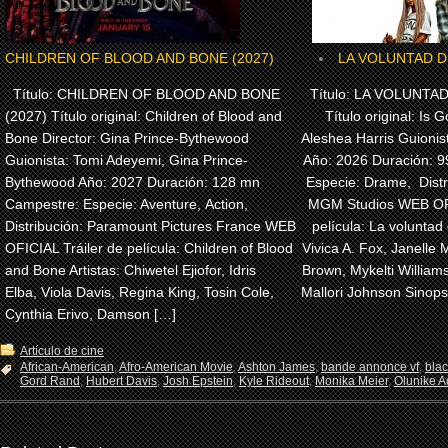
CHILDREN OF BLOOD AND BONE (2027)
LA VOLUNTAD DE
Título: CHILDREN OF BLOOD AND BONE
Título: LA VOLUNTAD
(2027) Título original: Children of Blood and
Título original: Is G
Bone Director: Gina Prince-Bythewood
Aleshea Harris Guionis
Guionista: Tomi Adeyemi, Gina Prince-
Año: 2026 Duración: 
Bythewood Año: 2027 Duración: 128 mn
Especie: Drame, Dist
Campestre: Especie: Aventure, Action,
MGM Studios WEB OFI
Distribución: Paramount Pictures France WEB
película: La voluntad 
OFICIAL Tráiler de película: Children of Blood
Vivica A. Fox, Janelle 
and Bone Artistas: Chiwetel Ejiofor, Idris
Brown, Mykelti Willia
Elba, Viola Davis, Regina King, Tosin Cole,
Mallori Johnson Sinops
Cynthia Erivo, Damson […]
Artículo de cine
African-American
,
Afro-American Movie
,
Ashton James
,
bande annonce vf
,
bla
Gord Rand
,
Hubert Davis
,
Josh Epstein
,
Kyle Rideout
,
Monika Meier
,
Olunike Ad