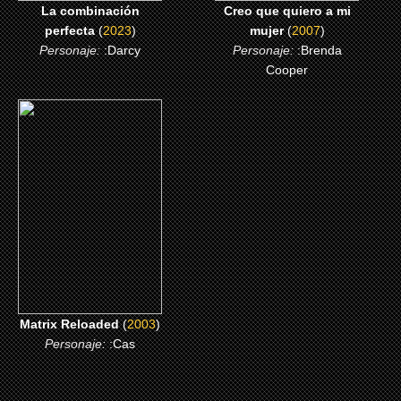
La combinación
Creo que quiero a mi
perfecta
(
2023
)
mujer
(
2007
)
Personaje:
:Darcy
Personaje:
:Brenda
Cooper
(2003)
Matrix Reloaded
CLICK ME
Matrix Reloaded
(
2003
)
Personaje:
:Cas