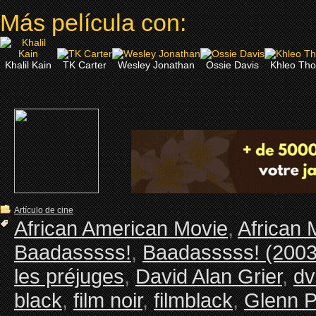
Más película con:
Khalil Kain
TK Carter
Wesley Jonathan
Ossie Davis
Khleo Th
Artículo de cine
African American Movie
,
African 
Baadasssss!
,
Baadasssss! (2003
les préjuges
,
David Alan Grier
,
dv
black
,
film noir
,
filmblack
,
Glenn 