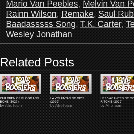
Mario Van Peebles
,
Melvin Van P
Rainn Wilson
,
Remake
,
Saul Rub
Baadasssss Song
,
T.K. Carter
,
T
Wesley Jonathan
Related Posts
CHILDREN OF BLOOD AND
LA VOLUNTAD DE DIOS
LES VACANCES DE G
BONE (2027)
(2026)
RITCHIE (2026)
by
AfroTeam
by
AfroTeam
by
AfroTeam