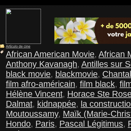
Artículo de cine
African American Movie
,
African 
Anthony Kavanagh
,
Antilles sur 
black movie
,
blackmovie
,
Chanta
film afro-américain
,
film black
,
fil
Hélène Vincent
,
Horace Ste Ros
Dalmat
,
kidnappée
,
la construct
Moutoussamy
,
Maïk (Marie-Chris
Hondo
,
Paris
,
Pascal Légitimus
,