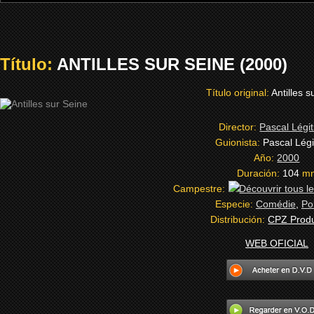
Título:
ANTILLES SUR SEINE (2000)
Título original:
Antilles s
Director:
Pascal Légi
Guionista:
Pascal Lég
Año:
2000
Duración:
104
m
Campestre:
Especie:
Comédie
,
Pol
Distribución:
CPZ Produ
WEB OFICIAL