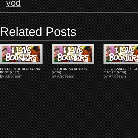
vod
Related Posts
CHILDREN OF BLOOD AND
LA VOLUNTAD DE DIOS
LES VACANCES DE G
BONE (2027)
(2026)
RITCHIE (2026)
by
AfroTeam
by
AfroTeam
by
AfroTeam