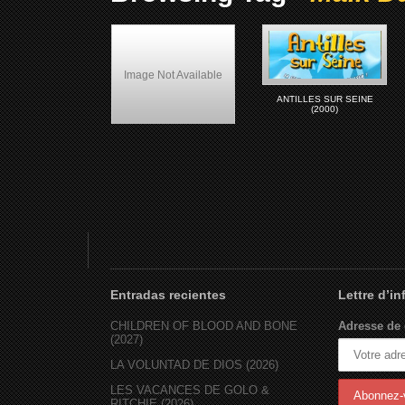
Image Not Available
ANTILLES SUR SEINE
(2000)
Maïk Darah
Entradas recientes
Lettre d’i
CHILDREN OF BLOOD AND BONE
Adresse de 
(2027)
LA VOLUNTAD DE DIOS (2026)
LES VACANCES DE GOLO &
RITCHIE (2026)