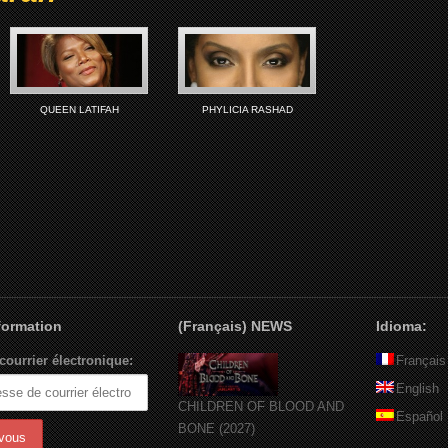
QUEEN LATIFAH
PHYLICIA RASHAD
nformation
(Français) NEWS
Idioma:
courrier électronique:
Français
English
CHILDREN OF BLOOD AND
Español
BONE (2027)