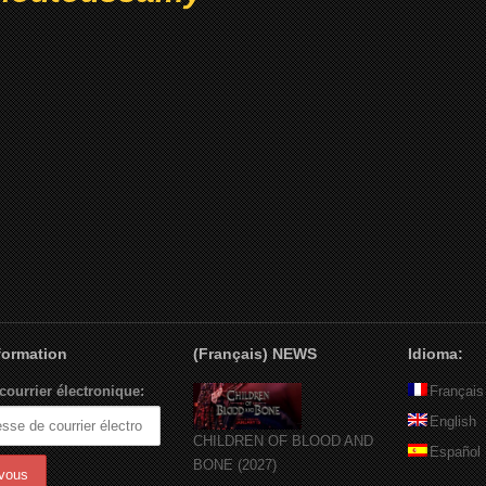
nformation
(Français) NEWS
Idioma:
courrier électronique:
Français
English
CHILDREN OF BLOOD AND
Español
BONE (2027)