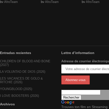
by
AfroTeam
by
AfroTeam
by
AfroTeam
Entradas recientes
Lettre d’information
CHILDREN OF BLOOD AND BONE
Adresse de courrier électroniqu
(2027)
LA VOLUNTAD DE DIOS (2026)
LES VACANCES DE GOLO &
RITCHIE (2026)
YOUNGBLOOD (2025)
I LOVE BOOSTERS (2026)
Archivos
Trouves ton film en Streaming