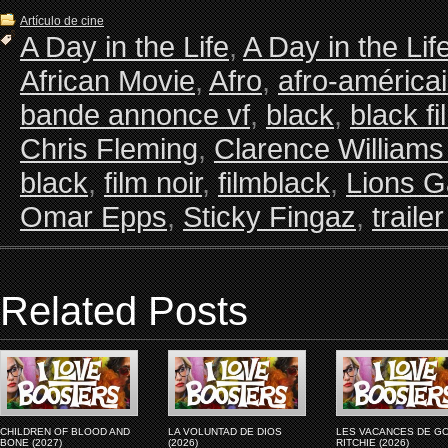
Artículo de cine
A Day in the Life
,
A Day in the Lif
African Movie
,
Afro
,
afro-américa
bande annonce vf
,
black
,
black fi
Chris Fleming
,
Clarence Williams 
black
,
film noir
,
filmblack
,
Lions G
Omar Epps
,
Sticky Fingaz
,
traile
Related Posts
CHILDREN OF BLOOD AND
LA VOLUNTAD DE DIOS
LES VACANCES DE G
BONE (2027)
(2026)
RITCHIE (2026)