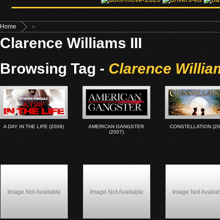
Home
»
Clarence Williams III
Browsing Tag -
Clarence William
A DAY IN THE LIFE (2009)
AMERICAN GANGSTER
CONSTELLATION (20
(2007)
Image Not Available
Image Not Available
Image Not Availa