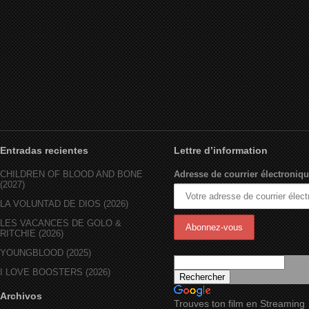
(Français) Perpète (1999)
(Français) Les Fumistes
Sprung (1997)
(1998)
Entradas recientes
Lettre d’information
CHILDREN OF BLOOD AND BONE
Adresse de courrier électroniqu
(2027)
LA VOLUNTAD DE DIOS (2026)
LES VACANCES DE GOLO &
RITCHIE (2026)
YOUNGBLOOD (2025)
I LOVE BOOSTERS (2026)
Archivos
Trouves ton film en Streaming