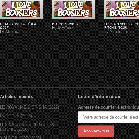
LE ROYAUME D'ORÏSHA
IS GOD IS (2026)
LES VACANCES DE G
(2027)
by
AfroTeam
RITCHIE (2026)
by
AfroTeam
by
AfroTeam
Articles récents
Lettre d’information
LE ROYAUME D’ORÏSHA (2027)
Adresse de courrier électroniqu
IS GOD IS (2026)
LES VACANCES DE GOLO &
RITCHIE (2026)
YOUNGBLOOD (2025)