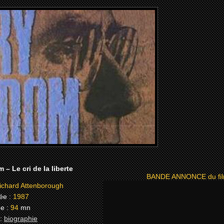
 – Le cri de la liberte
BANDE ANNONCE du fil
chard Attenborough
ée :
1987
e :
94
mn
 :
biographie