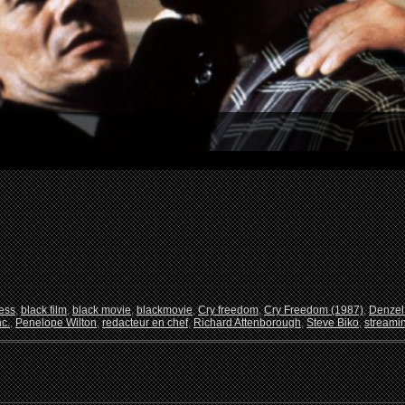
ess
,
black film
,
black movie
,
blackmovie
,
Cry freedom
,
Cry Freedom (1987)
,
Denzel
c.
,
Penelope Wilton
,
redacteur en chef
,
Richard Attenborough
,
Steve Biko
,
streami