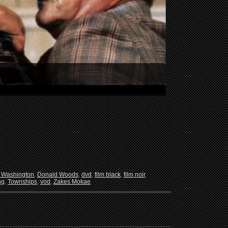
 Washington
,
Donald Woods
,
dvd
,
film black
,
film noir
,
ng
,
Townships
,
vod
,
Zakes Mokae