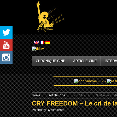
CHRONIQUE CINÉ
ARTICLE CINÉ
INTERV
Home
Article Ciné
»
» CRY FREEDOM – Le cri de l
CRY FREEDOM – Le cri de la 
Posted by By
AfroTeam