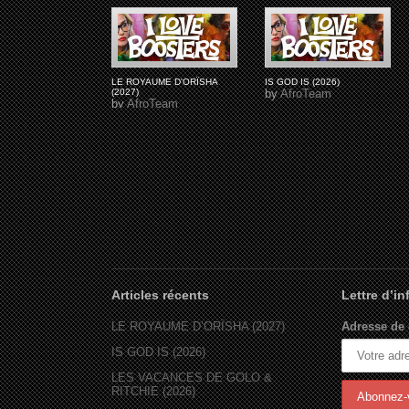
LE ROYAUME D'ORÏSHA
IS GOD IS (2026)
(2027)
by
AfroTeam
by
AfroTeam
Articles récents
Lettre d’i
LE ROYAUME D’ORÏSHA (2027)
Adresse de 
IS GOD IS (2026)
LES VACANCES DE GOLO &
RITCHIE (2026)