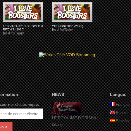
LES VACANCES DE GOLO &
YOUNGBLOOD (2025)
RITCHIE (2026)
by
AfroTeam
by
AfroTeam
nformation
NEWS
Langue:
courrier électronique:
Français
English
LE ROYAUME D’ORÏSHA
Español
(2027)