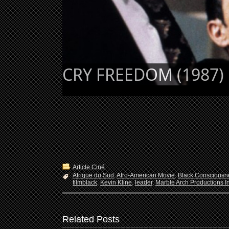
CRY FREEDOM (1987)
Article Ciné
Afrique du Sud
,
Afro-American Movie
,
Black Consciousn
filmblack
,
Kevin Kline
,
leader
,
Marble Arch Productions In
Related Posts