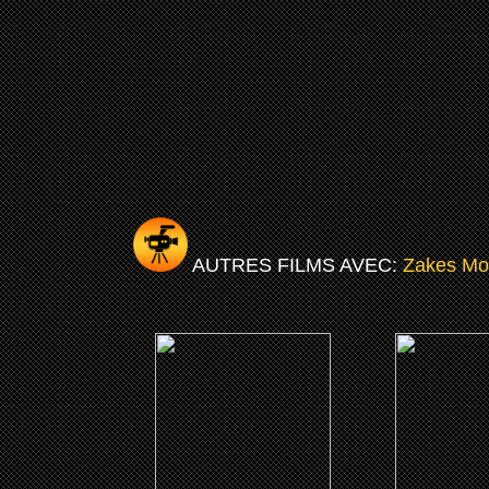
AUTRES FILMS AVEC:
Zakes Mo
(1998)
(199
Drôles de papous
Waterw