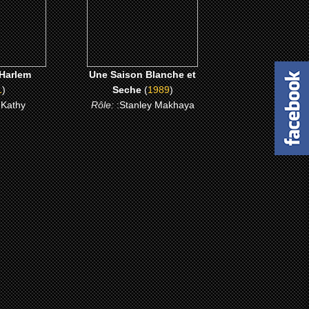
ME
CLICK ME
 Harlem
Une Saison Blanche et
1
)
Seche
(
1989
)
 Kathy
Rôle:
:Stanley Makhaya