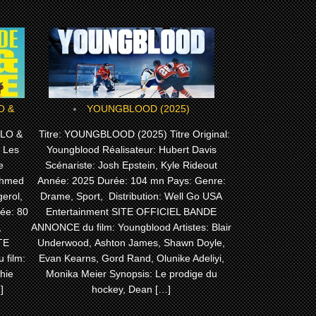
YOUNGBLOOD (2025)
OLO &
Titre: YOUNGBLOOD (2025) Titre Original:
: Les
Youngblood Réalisateur: Hubert Davis
e
Scénariste: Josh Epstein, Kyle Rideout
 Ahmed
Année: 2025 Durée: 104 mn Pays: Genre:
erol,
Drame, Sport, Distribution: Well Go USA
ée: 80
Entertainment SITE OFFICIEL BANDE
,
ANNONCE du film: Youngblood Artistes: Blair
ITE
Underwood, Ashton James, Shawn Doyle,
film:
Evan Kearns, Gord Rand, Olunike Adeliyi,
hie
Monika Meier Synopsis: Le prodige du
]
hockey, Dean […]