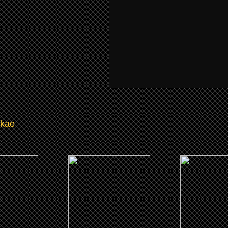
kae
5)
(1995)
(1991)
orld
Un Vampire A Brooklyn
A Rage in H