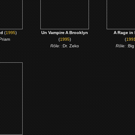
 ME
CLICK ME
CLICK 
ld
(
1995
)
Un Vampire A Brooklyn
A Rage in
Priam
(
1995
)
(
199
Rôle:
:Dr. Zeko
Rôle:
:Big
6)
 Niger
 ME