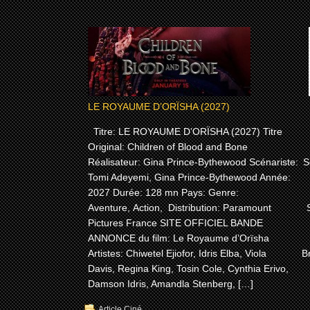
LE ROYAUME D’ORÏSHA (2027)
Titre: LE ROYAUME D’ORÏSHA (2027) Titre
T
Original: Children of Blood and Bone
Réalisateur: Gina Prince-Bythewood Scénariste:
S
Tomi Adeyemi, Gina Prince-Bythewood Année:
2027 Durée: 128 mn Pays: Genre:
Aventure, Action, Distribution: Paramount
Pictures France SITE OFFICIEL BANDE
ANNONCE du film: Le Royaume d’Orïsha
Artistes: Chiwetel Ejiofor, Idris Elba, Viola
B
Davis, Regina King, Tosin Cole, Cynthia Erivo,
Damson Idris, Amandla Stenberg, […]
Article Ciné