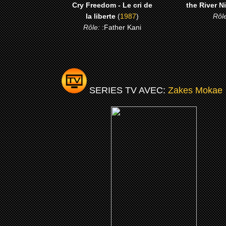
Cry Freedom - Le cri de
the River N
la liberte
(
1987
)
Rôl
Rôle:
:Father Kani
SERIES TV AVEC:
Zakes Mokae