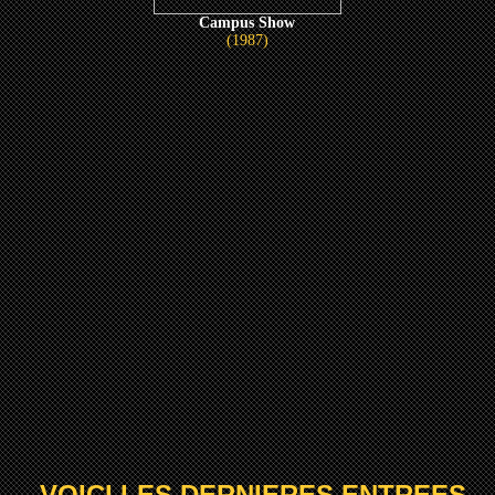
Campus Show
(1987)
-- VOICI LES DERNIERES ENTREES --