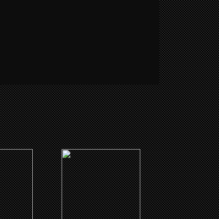
(1989)
arlem
Une Saison Blanche et
Seche