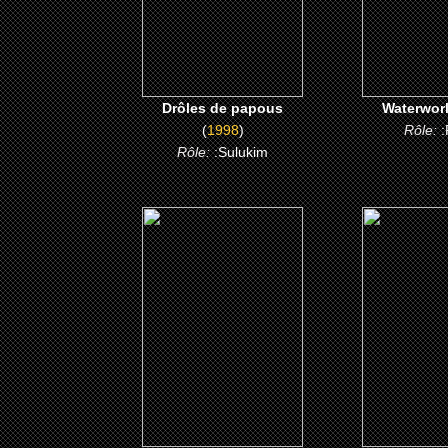
CLICK ME
CLICK
Drôles de papous
Waterwor
(
1998
)
Rôle:
:
Rôle:
:Sulukim
(1987)
(197
Cry Freedom - Le cri de
the River
la liberte
CLICK
CLICK ME