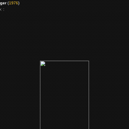
iger
(
1976
)
e:
: