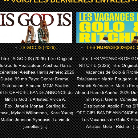
IS GOD IS (2026)
LES VACANCES DE GOLO & RITCHIE (2026)
itre: IS GOD IS (2026) Titre Original:
Titre: LES VACANCES DE G
Is God Is Réalisateur: Aleshea Harris
RITCHIE (2026) Titre Original
cénariste: Aleshea Harris Année: 2026
Vacances de Golo & Ritchi
Durée: 99 mn Pays: Genre: Drame,
Réalisateur: Martin Fougerol,
Distribution: Amazon MGM Studios
Hamidi Scénariste: Martin Foug
SITE OFFICIEL BANDE ANNONCE du
Ahmed Hamidi Année: 2026 Dur
film: Is God Is Artistes: Vivica A.
mn Pays: Genre: Comédie
Fox, Janelle Monáe, Sterling K.
Distribution: Apollo Films S
rown, Mykelti Williamson, Kara Young,
OFFICIEL BANDE ANNONCE du 
Mallori Johnson Synopsis: La vie de
Les Vacances de Golo & Ritc
jumelles […]
Artistes: Golo , Ritchie , […