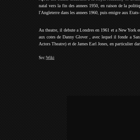
natal vers la fin des annees 1950, en raison de la polit
l'Angleterre dans les annees 1960, puis emigre aux Etats
Au theatre, il debute a Londres en 1961 et a New York
aux cotes de Danny Glover , avec lequel il fonde a Sa
Actors Theatre) et de James Earl Jones, en particulier da
Src:
Wiki