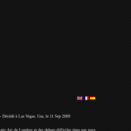
- Décédé à Las Vegas, Usa, le 11 Sep 2009
tic Art de Londres et des debuts difficiles dans son pays