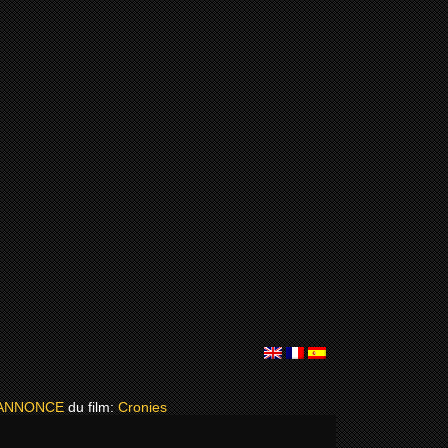
ANNONCE
du film:
Cronies