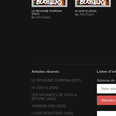
LE ROYAUME D'ORÏSHA
IS GOD IS (2026)
(2027)
by
AfroTeam
by
AfroTeam
Articles récents
Lettre d’i
LE ROYAUME D’ORÏSHA (2027)
Adresse de 
IS GOD IS (2026)
LES VACANCES DE GOLO &
RITCHIE (2026)
YOUNGBLOOD (2025)
I LOVE BOOSTERS (2026)