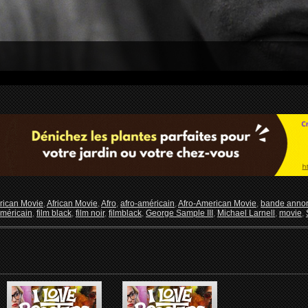
rican Movie
,
African Movie
,
Afro
,
afro-américain
,
Afro-American Movie
,
bande annon
américain
,
film black
,
film noir
,
filmblack
,
George Sample III
,
Michael Larnell
,
movie
,