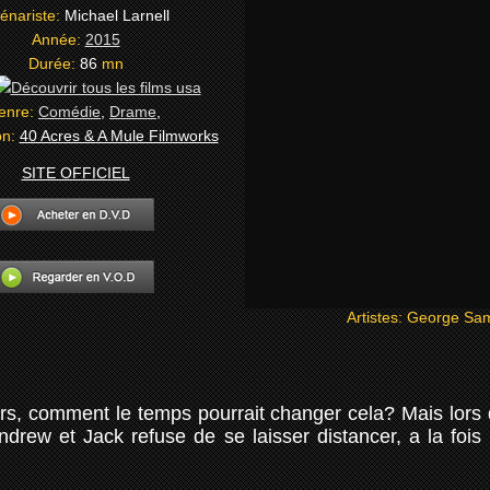
énariste:
Michael Larnell
Année:
2015
Durée:
86
mn
enre:
Comédie
,
Drame
,
on:
40 Acres & A Mule Filmworks
SITE OFFICIEL
Artistes:
George Samp
urs, comment le temps pourrait changer cela? Mais lors 
ew et Jack refuse de se laisser distancer, a la fois 