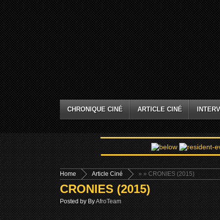
CHRONIQUE CINÉ
ARTICLE CINÉ
INTERV
Home
Article Ciné
»
» CRONIES (2015)
CRONIES (2015)
Posted by By
AfroTeam