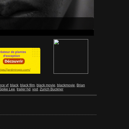
ce vf
,
black
,
black film
,
black movie
,
blackmovie
,
Brian
Spike Lee
,
trailer hd
,
vod
,
Zurich Buckner