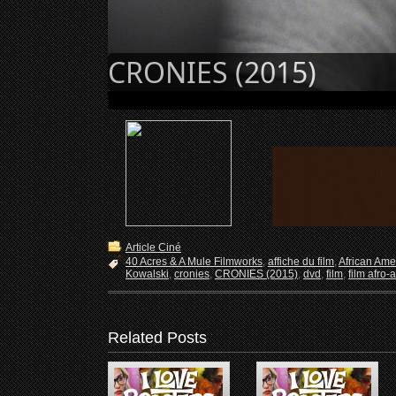
CRONIES (2015)
Article Ciné
40 Acres & A Mule Filmworks
,
affiche du film
,
African Ame
Kowalski
,
cronies
,
CRONIES (2015)
,
dvd
,
film
,
film afro-
Related Posts