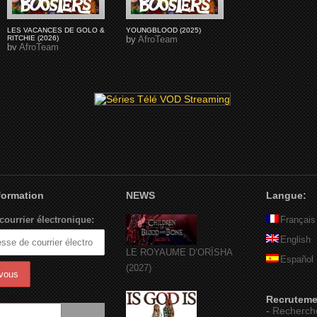
LES VACANCES DE GOLO &
YOUNGBLOOD (2025)
RITCHIE (2026)
by
AfroTeam
by
AfroTeam
nformation
NEWS
Langue:
courrier électronique:
Français
English
LE ROYAUME D’ORÏSHA
Español
(2027)
Recruteme
-
Recherch