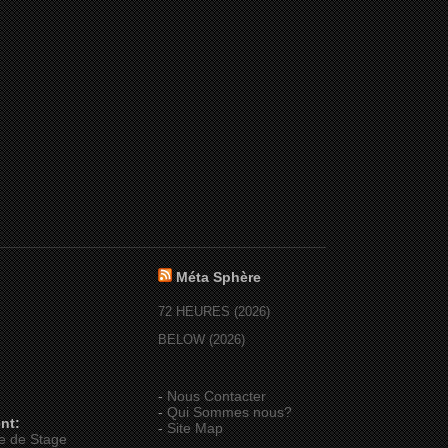
Méta Sphère
72 HEURES (2026)
BELOW (2026)
-
Nous Contacter
-
Qui Sommes nous?
nt:
-
Site Map
e de Stage