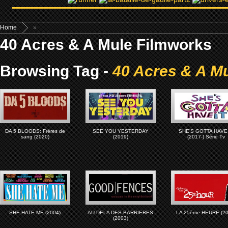
Home
»
40 Acres & A Mule Filmworks
Browsing Tag -
40 Acres & A M
DA 5 BLOODS: Frères de
SEE YOU YESTERDAY
SHE’S GOTTA HAVE 
sang (2020)
(2019)
(2017-) Série Tv
SHE HATE ME (2004)
AU DELA DES BARRIERES
LA 25ème HEURE (20
(2003)