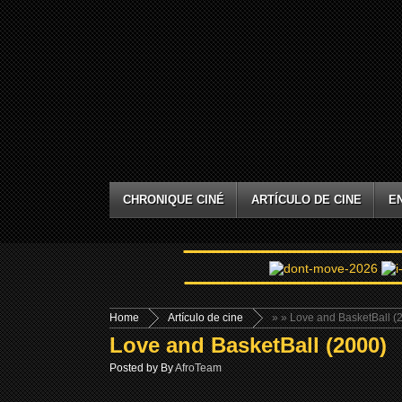
CHRONIQUE CINÉ
ARTÍCULO DE CINE
E
Home
Artículo de cine
»
» Love and BasketBall (
Love and BasketBall (2000)
Posted by By
AfroTeam