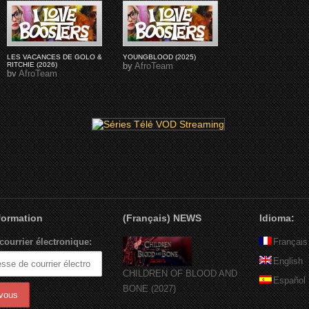
LES VACANCES DE GOLO &
YOUNGBLOOD (2025)
RITCHIE (2026)
by
AfroTeam
by
AfroTeam
nformation
(Français) NEWS
Idioma:
courrier électronique:
Français
English
CHILDREN OF BLOOD AND
Español
BONE (2027)