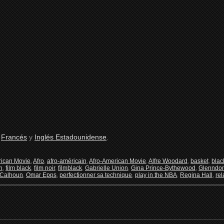
n
Francés
y
Inglés Estadounidense
.
rican Movie
,
Afro
,
afro-américain
,
Afro-American Movie
,
Alfre Woodard
,
basket
,
blac
n
,
film black
,
film noir
,
filmblack
,
Gabrielle Union
,
Gina Prince-Bythewood
,
Glenndo
 Calhoun
,
Omar Epps
,
perfectionner sa technique
,
play in the NBA
,
Regina Hall
,
rel