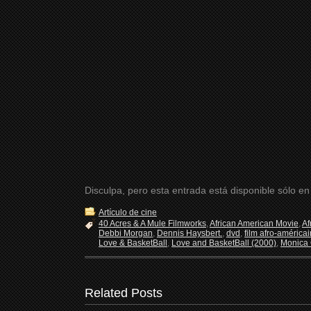
Disculpa, pero esta entrada está disponible sólo e
Artículo de cine
40 Acres & A Mule Filmworks
,
African American Movie
,
Af
Debbi Morgan
,
Dennis Haysbert.
,
dvd
,
film afro-américai
Love & BasketBall
,
Love and BasketBall (2000)
,
Monica
Related Posts