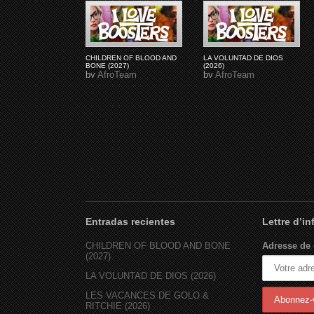
CHILDREN OF BLOOD AND
LA VOLUNTAD DE DIOS
BONE (2027)
(2026)
by
AfroTeam
by
AfroTeam
Entradas recientes
Lettre d’i
CHILDREN OF BLOOD AND BONE
Adresse de 
(2027)
LA VOLUNTAD DE DIOS (2026)
LES VACANCES DE GOLO &
RITCHIE (2026)