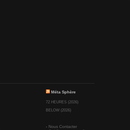
Méta Sphère
72 HEURES (2026)
BELOW (2026)
-
Nous Contacter