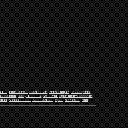
k film
,
black movie
,
blackmovie
,
Boris Kodjoe
,
co-equipiers
,
n Chatman
,
Harry J. Lennix
,
Kyla Pratt
,
ligue professionnelle
,
ation
,
Sanaa Lathan
,
Shar Jackson
,
Sport
,
streaming
,
vod