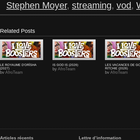
Stephen Moyer
,
streaming
,
vod
,
Related Posts
LE ROYAUME D'ORÏSHA
IS GOD IS (2026)
LES VACANCES DE G
(2027)
by
AfroTeam
RITCHIE (2026)
by
AfroTeam
by
AfroTeam
Articles récents
Lettre d’information