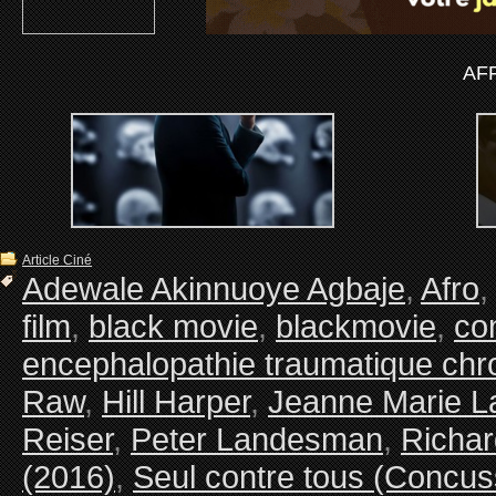
AF
Article Ciné
Adewale Akinnuoye Agbaje
,
Afro
film
,
black movie
,
blackmovie
,
co
encephalopathie traumatique chr
Raw
,
Hill Harper
,
Jeanne Marie L
Reiser
,
Peter Landesman
,
Richar
(2016)
,
Seul contre tous (Concuss