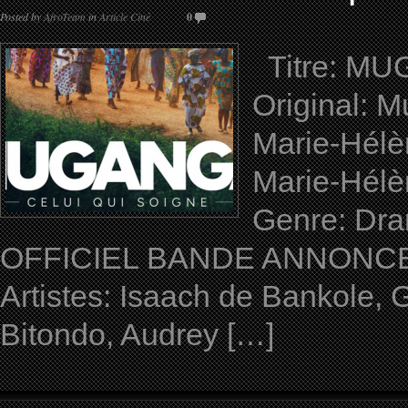
Posted by
AfroTeam
in
Article Ciné
0
Titre: MUG
Original: M
Marie-Hélè
Marie-Hélè
Genre: Dram
OFFICIEL BANDE ANNONCE du
Artistes: Isaach de Bankole, 
Bitondo, Audrey […]