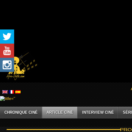
CHRONIQUE CINÉ
ARTICLE CINÉ
INTERVIEW CINÉ
SÉRI