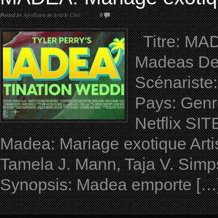
Posted by
AfroTeam
in
Article Ciné
0
Titre: MADE
Madeas Des
Scénariste
Pays: Genr
Netflix S
Madea: Mariage exotique Artis
Tamela J. Mann, Taja V. Simp
Synopsis: Madea emporte […