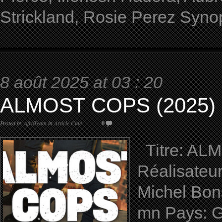
Strickland, Rosie Perez Syno
8 août 2025 at 03 : 20
ALMOST COPS (2025)
Posted by
AfroTeam
in
Article Ciné
0
Titre: ALM
Réalisateu
Michel Bon
mn Pays: Ge