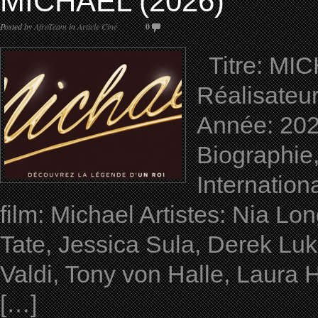
MICHAEL (2026)
Posted by
AfroTeam
in
Article Ciné
0
Titre: MICH
Réalisateu
Année: 202
Biographie,
Internati
film: Michael Artistes: Nia 
Tate, Jessica Sula, Derek Luk
Valdi, Tony von Halle, Laura 
[…]