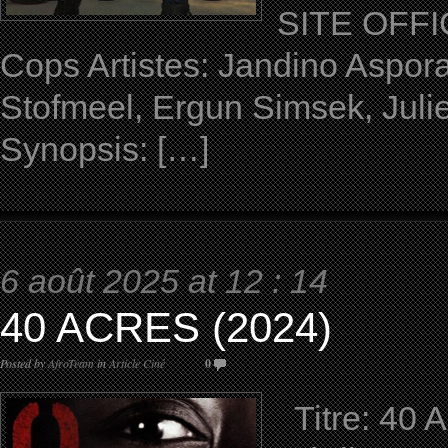
SITE OFFI
Cops Artistes: Jandino Aspor
Stofmeel, Ergun Simsek, Juli
Synopsis: […]
6 août 2025 at 12 : 14
40 ACRES (2024)
Posted by
AfroTeam
in
Article Ciné
0
Titre: 40 A