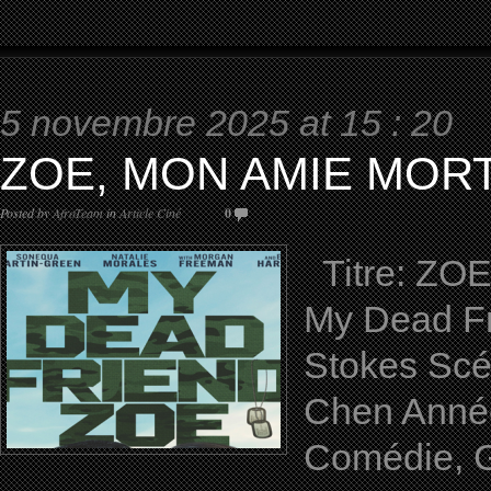
5 novembre 2025 at 15 : 20
ZOE, MON AMIE MORT
Posted by
AfroTeam
in
Article Ciné
0
Titre: ZOE
My Dead Fr
Stokes Scé
Chen Année
Comédie, Gu