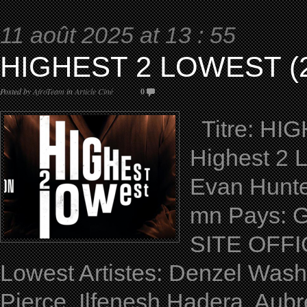
11 août 2025 at 13 : 55
HIGHEST 2 LOWEST (2
Posted by
AfroTeam
in
Article Ciné
0
Titre: HIG
Highest 2 L
Evan Hunte
mn Pays: Ge
SITE OFFI
Lowest Artistes: Denzel Washi
Pierce, Ilfenesh Hadera, Aubr