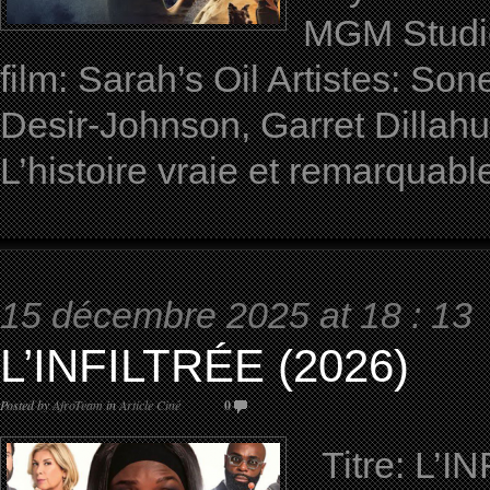
MGM Stud
film: Sarah’s Oil Artistes: S
Desir-Johnson, Garret Dillah
L’histoire vraie et remarquabl
15 décembre 2025 at 18 : 13
L’INFILTRÉE (2026)
Posted by
AfroTeam
in
Article Ciné
0
Titre: L’IN