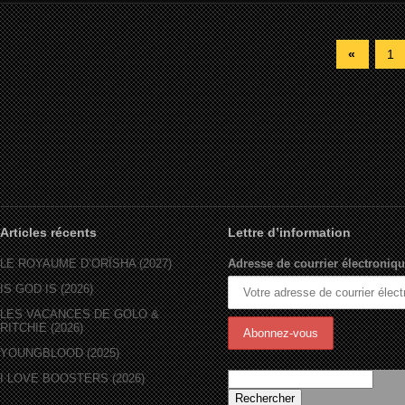
«
1
Articles récents
Lettre d’information
LE ROYAUME D’ORÏSHA (2027)
Adresse de courrier électroniqu
IS GOD IS (2026)
LES VACANCES DE GOLO &
RITCHIE (2026)
YOUNGBLOOD (2025)
I LOVE BOOSTERS (2026)