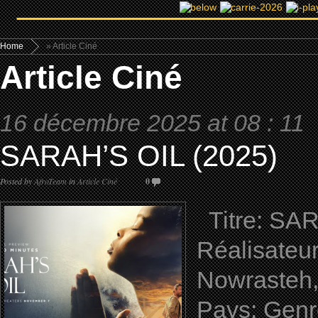
Home
» Article Ciné
Article Ciné
16 décembre 2025 at 08 : 11
SARAH’S OIL (2025)
Posted by
AfroTeam
in
Article Ciné
0
Titre: SARA
Réalisateu
Nowrasteh,
Pays: Genr