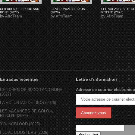
CHILDREN OF BLOOD AND
LA VOLUNTAD DE DIOS
LES VACANCES DE G
BONE (2027)
(2026)
RITCHIE (2026)
by
AfroTeam
by
AfroTeam
by
AfroTeam
Entradas recientes
Lettre d’information
CHILDREN OF BLOOD AND BONE
Adresse de courrier électroniqu
(2027)
LA VOLUNTAD DE DIOS (2026)
LES VACANCES DE GOLO &
RITCHIE (2026)
YOUNGBLOOD (2025)
I LOVE BOOSTERS (2026)