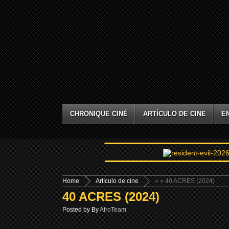
CHRONIQUE CINÉ
ARTÍCULO DE CINE
E
Home
Artículo de cine
»
» 40 ACRES (2024)
40 ACRES (2024)
Posted by By
AfroTeam