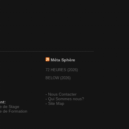
Méta Sphère
72 HEURES (2026)
BELOW (2026)
-
Nous Contacter
-
Qui Sommes nous?
nt:
-
Site Map
e de Stage
e de Formation