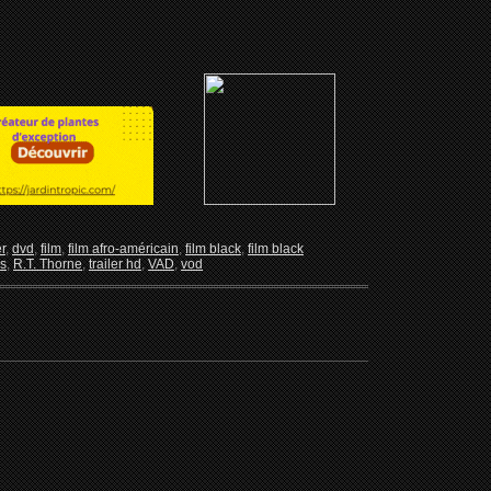
r
,
dvd
,
film
,
film afro-américain
,
film black
,
film black
as
,
R.T. Thorne
,
trailer hd
,
VAD
,
vod