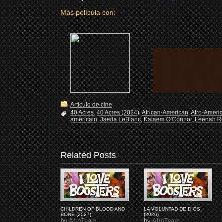
Más película con:
Artículo de cine
40 Acres
,
40 Acres (2024)
,
African-American
,
Afro-Ameri
américain
,
Jaeda LeBlanc
,
Kataem O’Connor
,
Leenah R
Related Posts
CHILDREN OF BLOOD AND
LA VOLUNTAD DE DIOS
BONE (2027)
(2026)
by
AfroTeam
by
AfroTeam