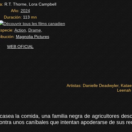
ta:
R.T. Thorne, Lora Campbell
Año:
2024
Duración:
113
mn
specie:
Action
,
Drame
,
ribución:
Magnolia Pictures
WEB OFICIAL
Artistas:
Danielle Deadwyler, Katae
Leenah 
sea la comida, una familia negra de agricultores desc
ontra unos caníbales que intentan apoderarse de sus re