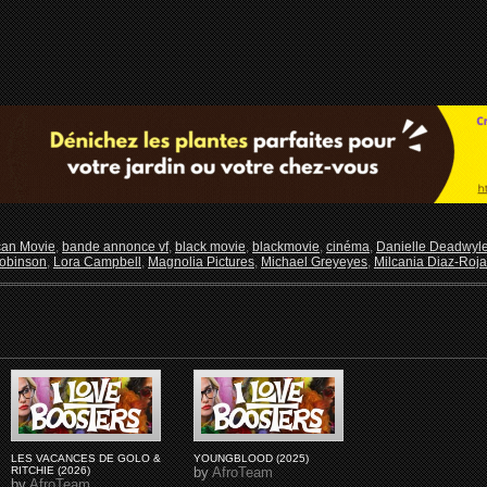
can Movie
,
bande annonce vf
,
black movie
,
blackmovie
,
cinéma
,
Danielle Deadwyle
obinson
,
Lora Campbell
,
Magnolia Pictures
,
Michael Greyeyes
,
Milcania Diaz-Roj
LES VACANCES DE GOLO &
YOUNGBLOOD (2025)
RITCHIE (2026)
by
AfroTeam
by
AfroTeam