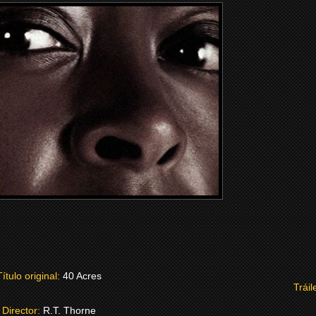
Título original:
40 Acres
Tráil
Director:
R.T. Thorne