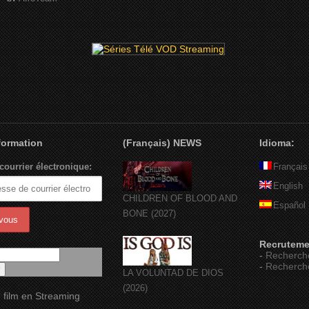
nformation
(Français) NEWS
Idioma:
courrier électronique:
Français
English
CHILDREN OF BLOOD AND
Español
BONE (2027)
Recruteme
-
Recherch
-
Recherch
LA VOLUNTAD DE DIOS
(2026)
 film en Streaming