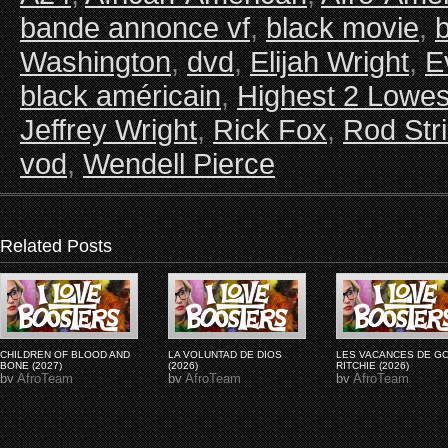
bande annonce vf
,
black movie
,
Washington
,
dvd
,
Elijah Wright
,
E
black américain
,
Highest 2 Lowes
Jeffrey Wright
,
Rick Fox
,
Rod Str
vod
,
Wendell Pierce
Related Posts
CHILDREN OF BLOOD AND
LA VOLUNTAD DE DIOS
LES VACANCES DE G
BONE (2027)
(2026)
RITCHIE (2026)
by
AfroTeam
by
AfroTeam
by
AfroTeam