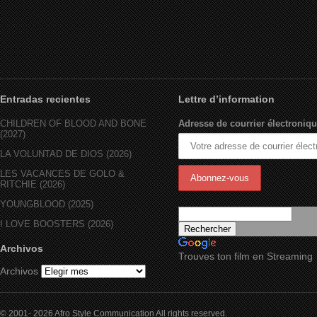
Entradas recientes
Lettre d’information
CHILDREN OF BLOOD AND BONE
Adresse de courrier électroniqu
(2027)
LA VOLUNTAD DE DIOS (2026)
LES VACANCES DE GOLO &
RITCHIE (2026)
YOUNGBLOOD (2025)
I LOVE BOOSTERS (2026)
Archivos
Trouves ton film en Streaming
Archivos
© 2001- 2026 Afro Style Communication All rights reserved.