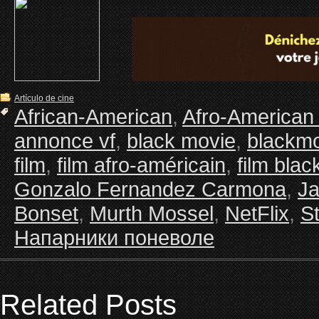
Artículo de cine
African-American
,
Afro-American
annonce vf
,
black movie
,
blackm
film
,
film afro-américain
,
film blac
Gonzalo Fernandez Carmona
,
Ja
Bonset
,
Murth Mossel
,
NetFlix
,
S
Напарники поневоле
Related Posts