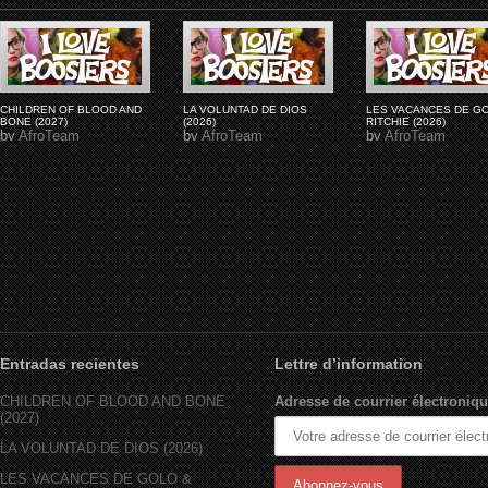
CHILDREN OF BLOOD AND
LA VOLUNTAD DE DIOS
LES VACANCES DE G
BONE (2027)
(2026)
RITCHIE (2026)
by
AfroTeam
by
AfroTeam
by
AfroTeam
Entradas recientes
Lettre d’information
CHILDREN OF BLOOD AND BONE
Adresse de courrier électroniqu
(2027)
LA VOLUNTAD DE DIOS (2026)
LES VACANCES DE GOLO &