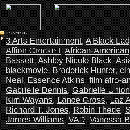
Les Séries Tv
3 Arts Entertainment
,
A Black La
Affion Crockett
,
African-American
Bassett
,
Ashley Nicole Black
,
Asi
blackmovie
,
Broderick Hunter
,
ci
Neal
,
Essence Atkins
,
film afro-a
Gabrielle Dennis
,
Gabrielle Union
Kim Wayans
,
Lance Gross
,
Laz 
Richard T. Jones
,
Robin Thede
,
S
James Williams
,
VAD
,
Vanessa Be