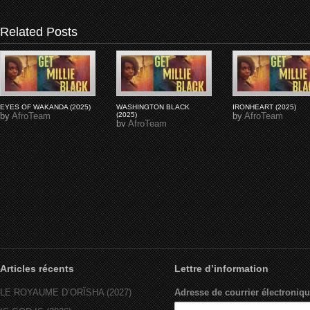
Related Posts
EYES OF WAKANDA (2025)
WASHINGTON BLACK
IRONHEART (2025)
by
AfroTeam
(2025)
by
AfroTeam
by
AfroTeam
Articles récents
Lettre d’information
LE ROYAUME D’ORÏSHA (2027)
Adresse de courrier électroniqu