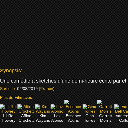
Synopsis:
Une comédie à sketches d’une demi-heure écrite par et
Sortie le:
02/08/2019
(France)
Plus de Film avec:
Lil Rel
Affion
Kim
Laz
Essence
Gina
Garrett
Vaness
Howery
Crockett
Wayans
Alonso
Atkins
Torres
Morris
Call