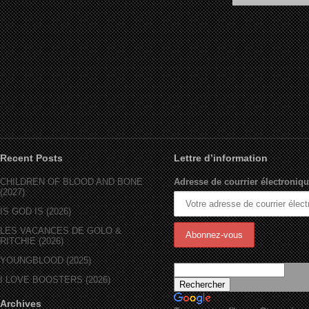
A Low Down Dirty Sh
(1994)
Recent Posts
Lettre d’information
CHILDREN OF BLOOD AND BONE
Adresse de courrier électroniqu
(2027)
IS GOD IS (2026)
LES VACANCES DE GOLO &
RITCHIE (2026)
YOUNGBLOOD (2025)
I LOVE BOOSTERS (2026)
Archives