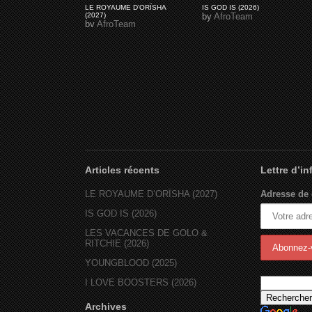
LE ROYAUME D'ORÏSHA
IS GOD IS (2026)
(2027)
by
AfroTeam
by
AfroTeam
Articles récents
Lettre d’i
LE ROYAUME D’ORÏSHA (2027)
Adresse de 
IS GOD IS (2026)
LES VACANCES DE GOLO &
RITCHIE (2026)
YOUNGBLOOD (2025)
I LOVE BOOSTERS (2026)
Archives