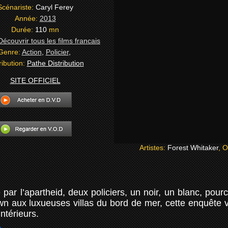
Scénariste:
Caryl Ferey
Année:
2013
Durée:
110
mn
Genre:
Action
,
Policier
,
ribution:
Pathe Distribution
SITE OFFICIEL
Artistes:
Forest Whitaker
, 
ar l’apartheid, deux policiers, un noir, un blanc, pour
 aux luxueuses villas du bord de mer, cette enquête 
ntérieurs.
e