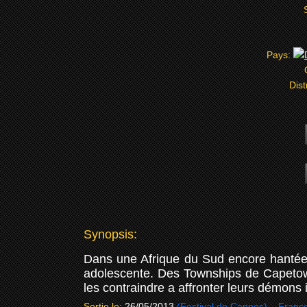
Pays:
Dist
Synopsis:
Dans une Afrique du Sud encore hantée p
adolescente. Des Townships de Capetown
les contraindre a affronter leurs démons i
Sortie le:
26/05/2013
(Festival de Cannes) – Franc