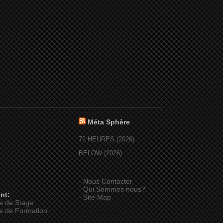
Méta Sphère
72 HEURES (2026)
BELOW (2026)
-
Nous Contacter
-
Qui Sommes nous?
nt:
-
Site Map
e de Stage
e de Formation