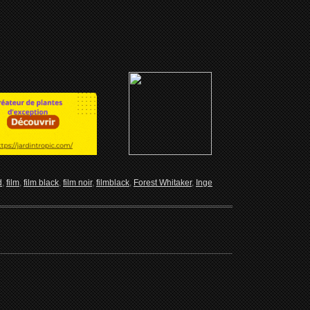
d
,
film
,
film black
,
film noir
,
filmblack
,
Forest Whitaker
,
Inge