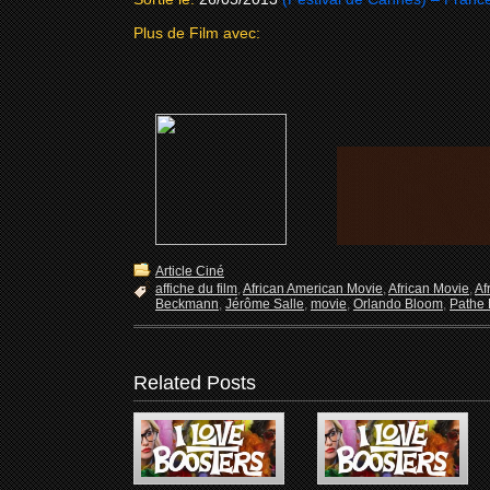
Plus de Film avec:
Article Ciné
affiche du film
,
African American Movie
,
African Movie
,
Af
Beckmann
,
Jérôme Salle
,
movie
,
Orlando Bloom
,
Pathe 
Related Posts