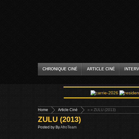
CHRONIQUE CINÉ
ARTICLE CINÉ
INTERV
Home
Article Ciné
»
» ZULU (2013)
ZULU (2013)
Posted by By
AfroTeam