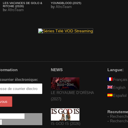
LES VACANCES DE GOLO &
YOUNGBLOOD (2025)
RITCHIE (2026)
by
AfroTeam
by
AfroTeam
nformation
NEWS
Langue:
courrier électronique:
Français
English
LE ROYAUME D’ORÏSHA
Español
(2027)
Recruteme
-
Recherch
-
Recherch
IS GOD IS (2026)