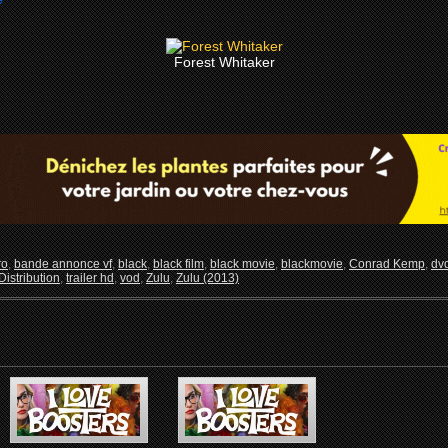
Forest Whitaker
ro
,
bande annonce vf
,
black
,
black film
,
black movie
,
blackmovie
,
Conrad Kemp
,
dv
Distribution
,
trailer hd
,
vod
,
Zulu
,
Zulu (2013)