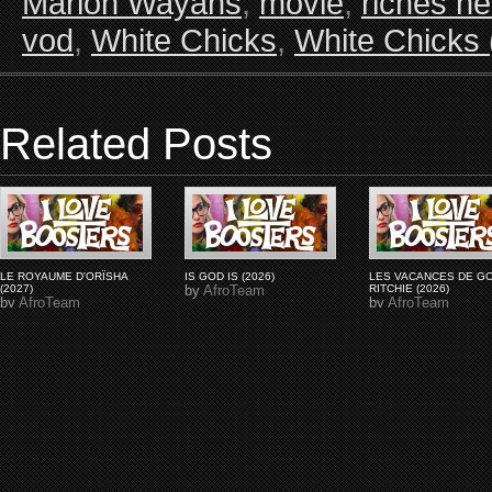
Marlon Wayans
,
movie
,
riches hé
vod
,
White Chicks
,
White Chicks 
Related Posts
LE ROYAUME D'ORÏSHA
IS GOD IS (2026)
LES VACANCES DE G
(2027)
by
AfroTeam
RITCHIE (2026)
by
AfroTeam
by
AfroTeam