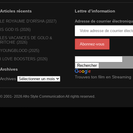
Articles récents
Lettre d’information
LE ROYAUME D’ORÏSHA (2027)
Adresse de courrier électroniqu
IS GOD IS (2026)
LES VACANCES DE GOLO &
RITCHIE (2026)
YOUNGBLOOD (2025)
I LOVE BOOSTERS (2026)
Archives
Trouves ton film en Streaming
Archives
© 2001- 2026 Afro Style Communication All rights reserved.