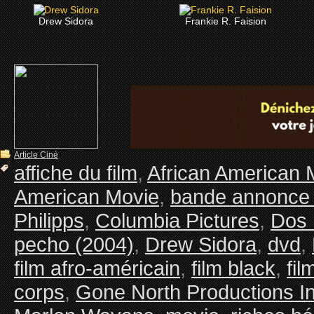
Drew Sidora
Frankie R. Faision
Article Ciné
affiche du film
,
African American 
American Movie
,
bande annonce 
Philipps
,
Columbia Pictures
,
Dos 
pecho (2004)
,
Drew Sidora
,
dvd
,
film afro-américain
,
film black
,
fil
corps
,
Gone North Productions I