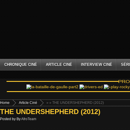
CHRONIQUE CINÉ
ARTICLE CINÉ
INTERVIEW CINÉ
SÉRI
Home
Article Ciné
»
» THE UNDERSHEPHERD (2012)
THE UNDERSHEPHERD (2012)
Posted by By
AfroTeam