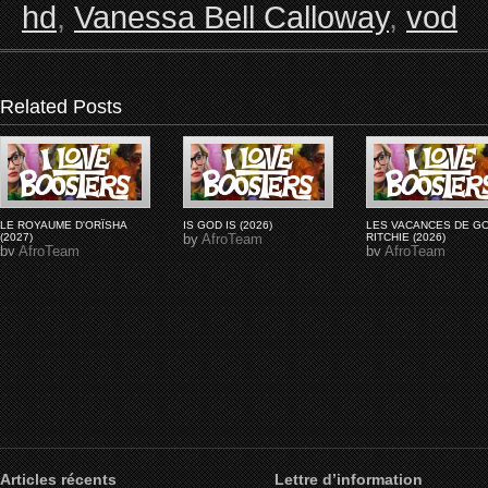
hd
,
Vanessa Bell Calloway
,
vod
Related Posts
LE ROYAUME D'ORÏSHA
IS GOD IS (2026)
LES VACANCES DE G
(2027)
by
AfroTeam
RITCHIE (2026)
by
AfroTeam
by
AfroTeam
Articles récents
Lettre d’information