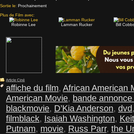
Sortie le:
Prochainement
Plus de Film avec:
Robinne Lee
Lamman Rucker
Bill Cobb
Article Ciné
affiche du film
,
African American 
American Movie
,
bande annonce 
blackmovie
,
D’Kia Anderson
,
dvd
filmblack
,
Isaiah Washington
,
Kei
Putnam
,
movie
,
Russ Parr
,
the U