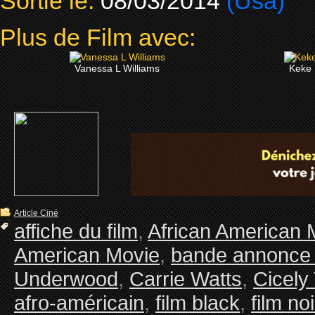
Sortie le:
08/03/2014
(Usa)
Plus de Film avec:
Vanessa L Williams
Keke
Article Ciné
affiche du film
,
African American 
American Movie
,
bande annonce 
Underwood
,
Carrie Watts
,
Cicely
afro-américain
,
film black
,
film noi