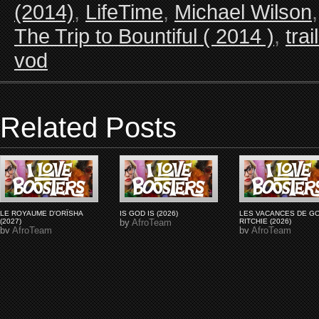
(2014)
,
LifeTime
,
Michael Wilson
The Trip to Bountiful ( 2014 )
,
trai
vod
Related Posts
LE ROYAUME D'ORÏSHA
IS GOD IS (2026)
LES VACANCES DE G
(2027)
by
AfroTeam
RITCHIE (2026)
by
AfroTeam
by
AfroTeam