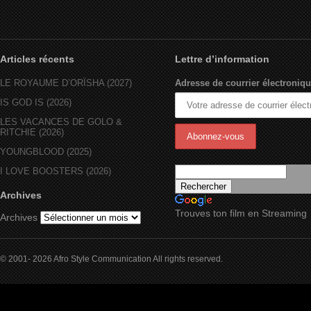
Articles récents
Lettre d’information
LE ROYAUME D’ORÏSHA (2027)
Adresse de courrier électroniqu
IS GOD IS (2026)
LES VACANCES DE GOLO &
RITCHIE (2026)
YOUNGBLOOD (2025)
I LOVE BOOSTERS (2026)
Archives
Trouves ton film en Streaming
Archives
© 2001- 2026 Afro Style Communication All rights reserved.