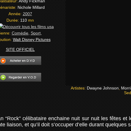
alisateur:
Andy Fickman
énariste:
Nichole Millard
Année:
2007
Durée:
110
mn
enre:
Comédie
,
Sport
,
ibution:
Walt Disney Pictures
SITE OFFICIEL
Artistes:
Dwayne Johnson
,
Morri
Sed
 “Rock” célibataire enchaine nuit sur nuit les fêtes et 
te liaison, et qu’il doit s’occuper d’elle durant quelques