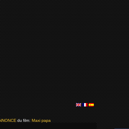
ANNONCE
du film:
Maxi papa