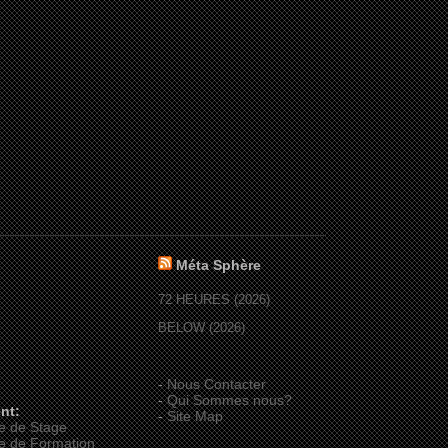
Méta Sphère
72 HEURES (2026)
BELOW (2026)
-
Nous Contacter
-
Qui Sommes nous?
nt:
-
Site Map
e de Stage
e de Formation