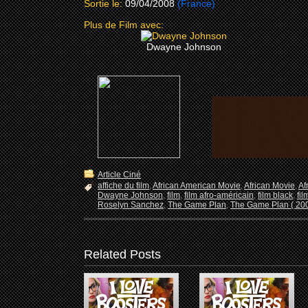
Sortie le:
09/04/2008
(France)
Plus de Film avec:
Dwayne Johnson
Article Ciné
affiche du film
,
African American Movie
,
African Movie
,
Af
Dwayne Johnson
,
film
,
film afro-américain
,
film black
,
fil
Roselyn Sanchez
,
The Game Plan
,
The Game Plan ( 200
Related Posts