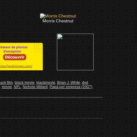
Morris Chestnut
lack film
,
black movie
,
blackmovie
,
Brian J. White
,
dvd
,
,
movie
,
NFL
,
Nichole Millard
,
Papá por sorpresa (2007)
,