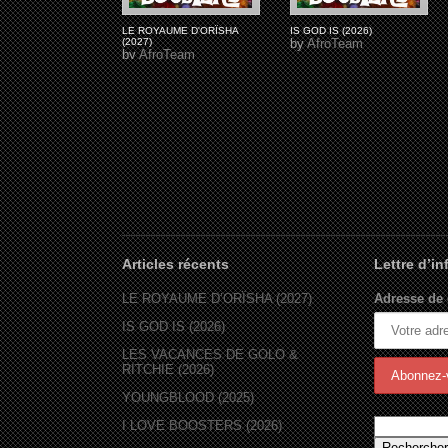
LE ROYAUME D'ORÏSHA
IS GOD IS (2026)
(2027)
by
AfroTeam
by
AfroTeam
Articles récents
Lettre d’i
LE ROYAUME D’ORÏSHA (2027)
Adresse de 
IS GOD IS (2026)
LES VACANCES DE GOLO &
RITCHIE (2026)
YOUNGBLOOD (2025)
I LOVE BOOSTERS (2026)