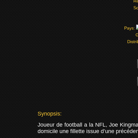
Ré
Sc
Pays:
G
Distr
Synopsis:
Joueur de football a la NFL, Joe Kingman
domicile une fillette issue d’une précéden