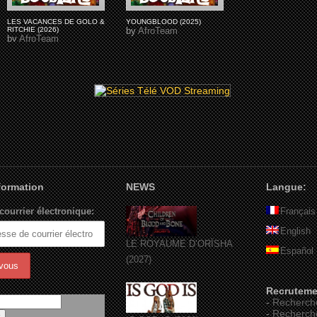
LES VACANCES DE GOLO &
YOUNGBLOOD (2025)
RITCHIE (2026)
by
AfroTeam
by
AfroTeam
nformation
NEWS
Langue:
courrier électronique:
Français
English
LE ROYAUME D’ORÏSHA
Español
(2027)
Recruteme
-
Recherch
-
Recherch