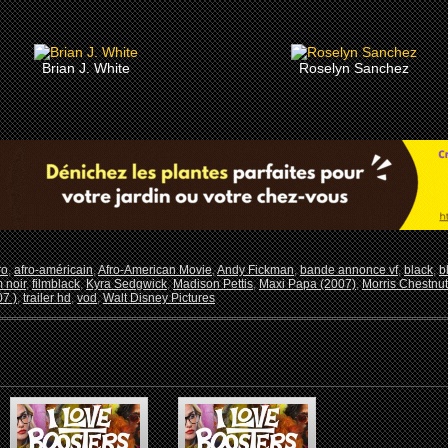
Brian J. White
Roselyn Sanchez
ro
,
afro-américain
,
Afro-American Movie
,
Andy Fickman
,
bande annonce vf
,
black
,
b
m noir
,
filmblack
,
Kyra Sedgwick
,
Madison Pettis
,
Maxi Papa (2007)
,
Morris Chestnut
7 )
,
trailer hd
,
vod
,
Walt Disney Pictures