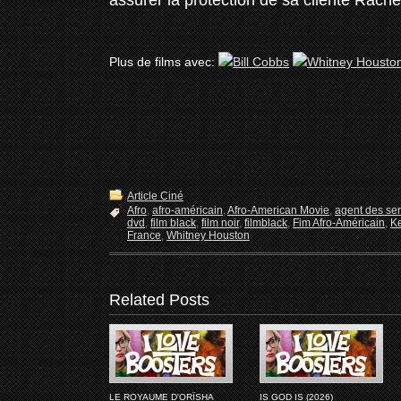
assurer la protection de sa cliente Rac
Plus de films avec:
Article Ciné
Afro
,
afro-américain
,
Afro-American Movie
,
agent des ser
dvd
,
film black
,
film noir
,
filmblack
,
Fim Afro-Américain
,
Ke
France
,
Whitney Houston
Related Posts
LE ROYAUME D'ORÏSHA
IS GOD IS (2026)