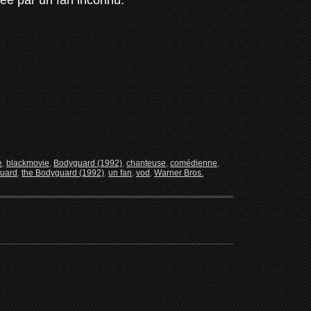
ee par un fan inconnu.
e
,
blackmovie
,
Bodyguard (1992)
,
chanteuse
,
comédienne
,
guard
,
the Bodyguard (1992)
,
un fan
,
vod
,
Warner Bros.