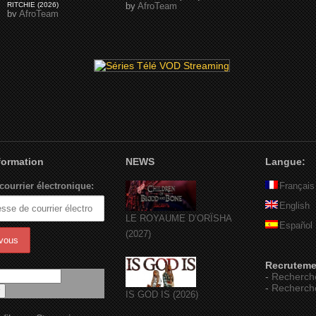
RITCHIE (2026)
by
AfroTeam
by
AfroTeam
nformation
NEWS
Langue:
courrier électronique:
Français
English
LE ROYAUME D’ORÏSHA
Español
(2027)
Recruteme
-
Recherch
-
Recherch
IS GOD IS (2026)