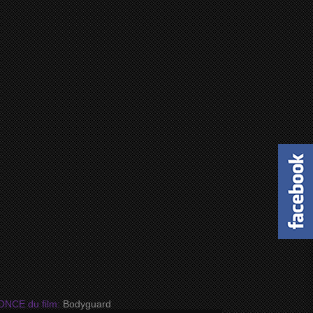
NCE du film:
Bodyguard