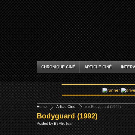
CHRONIQUE CINÉ
ARTICLE CINÉ
INTERV
Home
Article Ciné
»
» Bodyguard (1992)
Bodyguard (1992)
Posted by By
AfroTeam