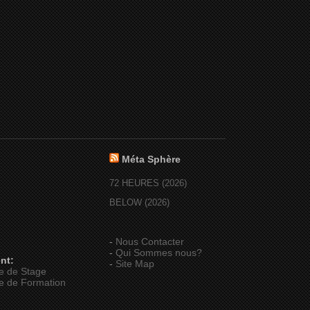
Méta Sphère
72 HEURES (2026)
BELOW (2026)
-
Nous Contacter
-
Qui Sommes nous?
nt:
-
Site Map
e de Stage
e de Formation