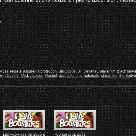
hel, comedienne et chanteuse en pleine ascension, menac
vices secrets
,
assurer la protection
,
Bill Cobbs
,
Bill Devaney
,
black film
,
black movi
vin Costner
,
Mick Jackson
,
Rachel
,
réputation internationale
,
streaming
,
the Body
LES VACANCES DE GOLO &
YOUNGBLOOD (2025)