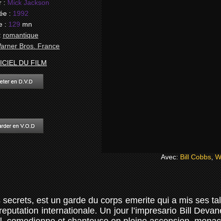
 :
Mick Jackson
ée :
1992
 :
129
mn
:
romantique
arner Bros. France
ICIEL DU FILM
Avec:
Bill Cobbs
,
W
secrets, est un garde du corps emerite qui a mis ses tal
reputation internationale. Un jour l’impresario Bill Dev