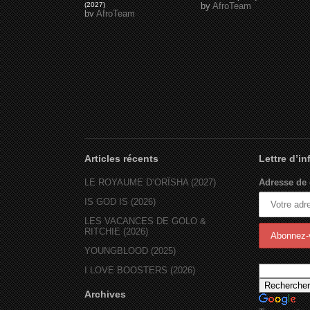
(2027)
by
AfroTeam
by
AfroTeam
Articles récents
Lettre d’i
LE ROYAUME D’ORÏSHA (2027)
Adresse de 
IS GOD IS (2026)
LES VACANCES DE GOLO &
RITCHIE (2026)
YOUNGBLOOD (2025)
I LOVE BOOSTERS (2026)
Archives