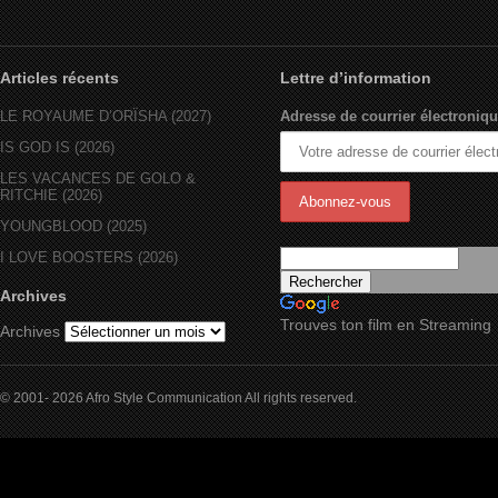
Articles récents
Lettre d’information
LE ROYAUME D’ORÏSHA (2027)
Adresse de courrier électroniqu
IS GOD IS (2026)
LES VACANCES DE GOLO &
RITCHIE (2026)
YOUNGBLOOD (2025)
I LOVE BOOSTERS (2026)
Archives
Trouves ton film en Streaming
Archives
© 2001- 2026 Afro Style Communication All rights reserved.