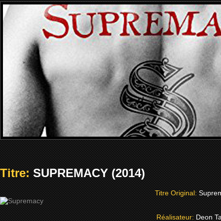
Titre:
SUPREMACY (2014)
Titre Original:
Supre
Réalisateur:
Deon Ta