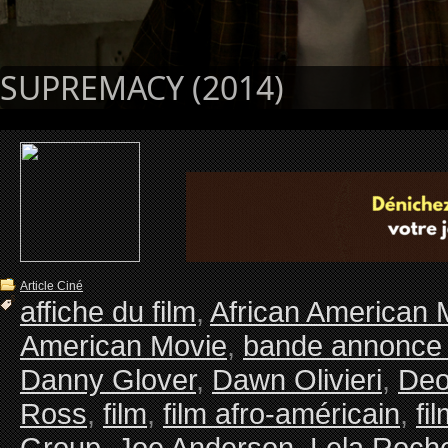
SUPREMACY (2014)
Article Ciné
affiche du film
,
African American 
American Movie
,
bande annonce 
Danny Glover
,
Dawn Olivieri
,
Deo
Ross
,
film
,
film afro-américain
,
fi
Group
,
Joe Anderson
,
Lela Roch