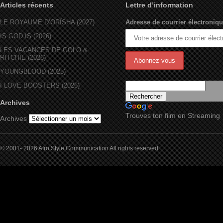
Articles récents
Lettre d’information
LE ROYAUME D’ORÏSHA (2027)
Adresse de courrier électroniqu
IS GOD IS (2026)
LES VACANCES DE GOLO &
RITCHIE (2026)
YOUNGBLOOD (2025)
I LOVE BOOSTERS (2026)
Archives
Trouves ton film en Streaming
Archives
© 2001- 2026 Afro Style Communication All rights reserved.