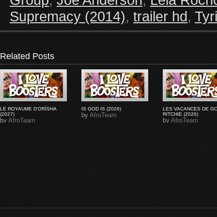
Supremacy (2014)
,
trailer hd
,
Tyr
Related Posts
LE ROYAUME D'ORÏSHA
IS GOD IS (2026)
LES VACANCES DE G
(2027)
by
AfroTeam
RITCHIE (2026)
by
AfroTeam
by
AfroTeam