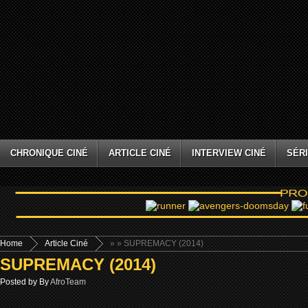
CHRONIQUE CINÉ
ARTICLE CINÉ
INTERVIEW CINÉ
SÉRI
Home
Article Ciné
»
» SUPREMACY (2014)
SUPREMACY (2014)
Posted by By
AfroTeam