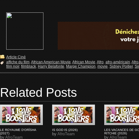
Article Ciné
affiche du film
,
African American Movie
,
African Movie
,
Afro
,
afro-américain
,
Afro
film noir
,
filmblack
,
Harry Belafonte
,
Marge Champion
,
movie
,
Sidney Poitier
,
Si
Related Posts
LE ROYAUME D'ORÏSHA
IS GOD IS (2026)
LES VACANCES DE G
(2027)
by
AfroTeam
RITCHIE (2026)
by
AfroTeam
by
AfroTeam