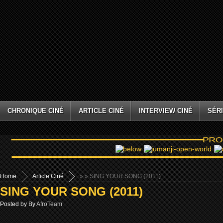
CHRONIQUE CINÉ
ARTICLE CINÉ
INTERVIEW CINÉ
SÉRI
Home
Article Ciné
»
» SING YOUR SONG (2011)
SING YOUR SONG (2011)
Posted by By
AfroTeam