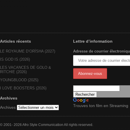
Articles récents
Lettre d’information
LE ROYAUME D’ORÏSHA (2027)
Adresse de courrier électroniqu
IS GOD IS (2026)
LES VACANCES DE GOLO &
RITCHIE (2026)
YOUNGBLOOD (2025)
I LOVE BOOSTERS (2026)
Archives
Trouves ton film en Streaming
Archives
© 2001- 2026 Afro Style Communication All rights reserved.