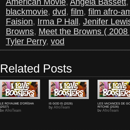
American Movie
,
Angela Bassett
blackmovie
,
dvd
,
film
,
film afro-a
Faision
,
Irma P Hall
,
Jenifer Lewi
Browns
,
Meet the Browns ( 2008 
Tyler Perry
,
vod
Related Posts
LE ROYAUME D'ORÏSHA
IS GOD IS (2026)
LES VACANCES DE G
(2027)
by
AfroTeam
RITCHIE (2026)
by
AfroTeam
by
AfroTeam