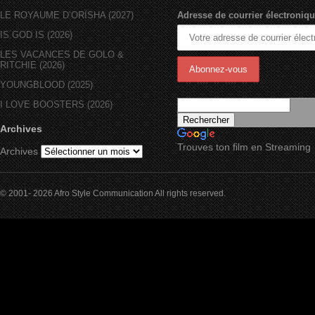
LE ROYAUME D’ORÏSHA (2027)
Adresse de courrier électroniqu
IS GOD IS (2026)
LES VACANCES DE GOLO &
RITCHIE (2026)
YOUNGBLOOD (2025)
I LOVE BOOSTERS (2026)
Archives
Trouves ton film en Streaming
Archives
© 2001- 2026 Afro Style Communication All rights reserved.