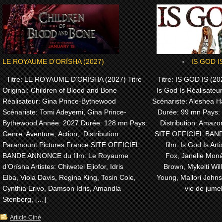
LE ROYAUME D’ORÏSHA (2027)
IS GOD I
Titre: LE ROYAUME D’ORÏSHA (2027) Titre
Titre: IS GOD IS (202
Original: Children of Blood and Bone
Is God Is Réalisateu
Réalisateur: Gina Prince-Bythewood
Scénariste: Aleshea H
Scénariste: Tomi Adeyemi, Gina Prince-
Durée: 99 mn Pays:
Bythewood Année: 2027 Durée: 128 mn Pays:
Distribution: Amaz
Genre: Aventure, Action, Distribution:
SITE OFFICIEL BA
Paramount Pictures France SITE OFFICIEL
film: Is God Is Arti
BANDE ANNONCE du film: Le Royaume
Fox, Janelle Moná
d’Orïsha Artistes: Chiwetel Ejiofor, Idris
Brown, Mykelti Wi
Elba, Viola Davis, Regina King, Tosin Cole,
Young, Mallori John
Cynthia Erivo, Damson Idris, Amandla
vie de jume
Stenberg, […]
Article Ciné