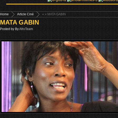
Home
Article Ciné
»
» MATA GABIN
MATA GABIN
Posted by By
AfroTeam