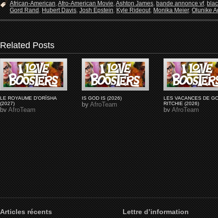
African-American
,
Afro-American Movie
,
Ashton James
,
bande annonce vf
,
bla
Gord Rand
,
Hubert Davis
,
Josh Epstein
,
Kyle Rideout
,
Monika Meier
,
Olunike Ad
Related Posts
LE ROYAUME D'ORÏSHA
IS GOD IS (2026)
LES VACANCES DE G
(2027)
by
AfroTeam
RITCHIE (2026)
by
AfroTeam
by
AfroTeam
Articles récents
Lettre d’information