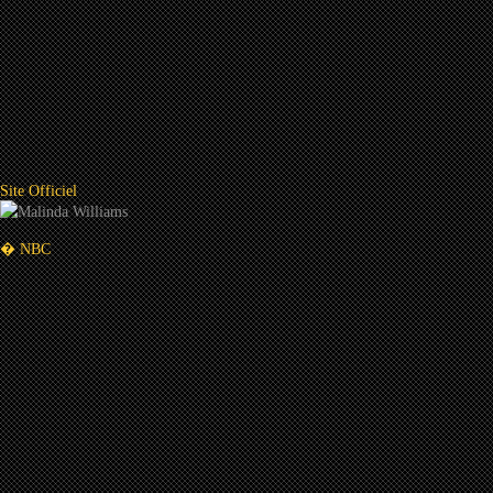
Site Officiel
� NBC