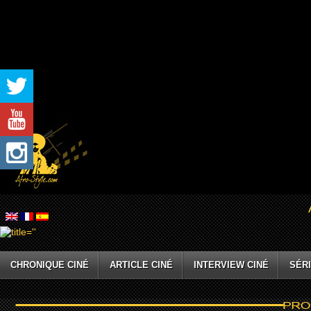
CHRONIQUE CINÉ
ARTICLE CINÉ
INTERVIEW CINÉ
SÉRI