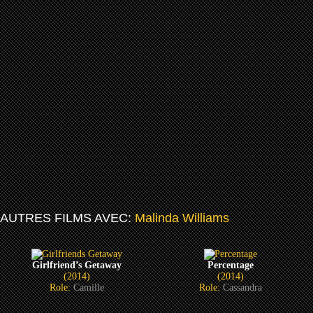
AUTRES FILMS AVEC:
Malinda Williams
Girlfriend’s Getaway
Percentage
(2014)
(2014)
Role:
Camille
Role:
Cassandra