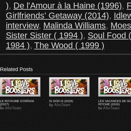
)
,
De l'Amour à la Haine (1996)
,
F
Girlfriends' Getaway (2014)
,
Idle
interview
,
Malinda Williams
,
Moes
Sister Sister ( 1994 )
,
Soul Food (
1984 )
,
The Wood ( 1999 )
Related Posts
LE ROYAUME D'ORÏSHA
IS GOD IS (2026)
LES VACANCES DE G
(2027)
by
AfroTeam
RITCHIE (2026)
by
AfroTeam
by
AfroTeam