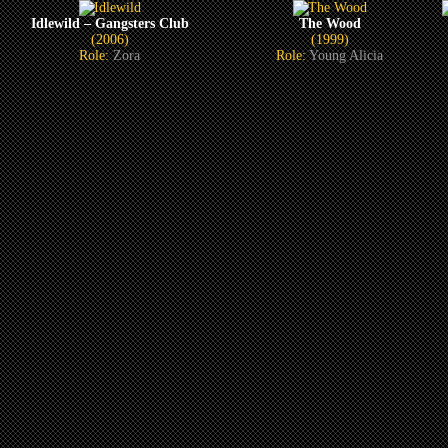
Idlewild – Gangsters Club
The Wood
(2006)
(1999)
Role:
Zora
Role:
Young Alicia