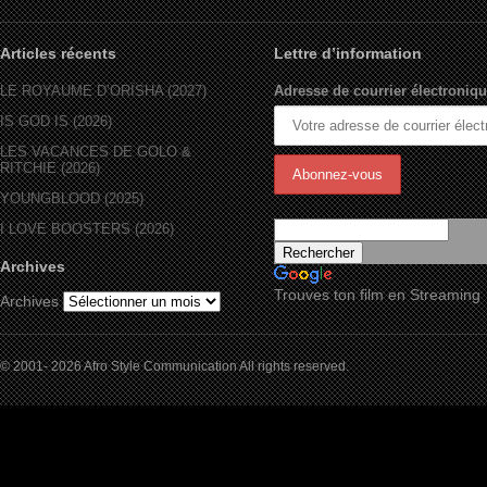
Articles récents
Lettre d’information
LE ROYAUME D’ORÏSHA (2027)
Adresse de courrier électroniqu
IS GOD IS (2026)
LES VACANCES DE GOLO &
RITCHIE (2026)
YOUNGBLOOD (2025)
I LOVE BOOSTERS (2026)
Archives
Trouves ton film en Streaming
Archives
© 2001- 2026 Afro Style Communication All rights reserved.