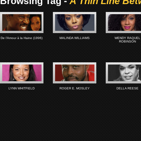
Browsing Tag -
A Thin Line Bet
De l’Amour à la Haine (1996)
MALINDA WILLIAMS
WENDY RAQUEL
ROBINSON
LYNN WHITFIELD
ROGER E. MOSLEY
DELLA REESE