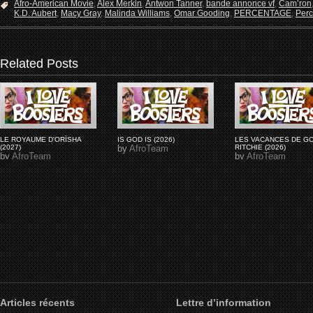
Afro-American Movie
,
Alex Merkin
,
Antwon Tanner
,
bande annonce vf
,
Cam’ron
K.D. Aubert
,
Macy Gray
,
Malinda Williams
,
Omar Gooding
,
PERCENTAGE
,
Perc
Related Posts
LE ROYAUME D'ORÏSHA
IS GOD IS (2026)
LES VACANCES DE G
(2027)
by
AfroTeam
RITCHIE (2026)
by
AfroTeam
by
AfroTeam
Articles récents
Lettre d’information