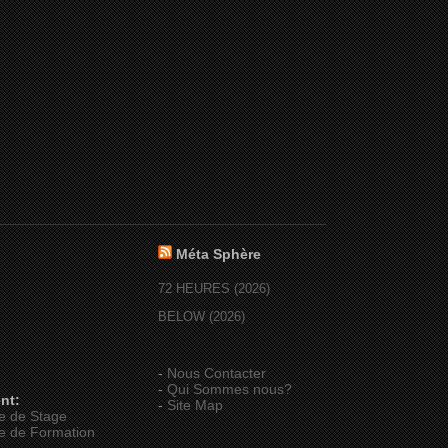
Méta Sphère
72 HEURES (2026)
BELOW (2026)
-
Nous Contacter
-
Qui Sommes nous?
nt:
-
Site Map
e de Stage
e de Formation