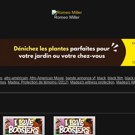
Romeo Miller
ro
,
afro-américain
,
Afro-American Movie
,
bande annonce vf
,
black
,
black film
,
black
mos
,
Madea: Protection de témoins (2012)
,
Madea's witness protection
,
Madea's Wi