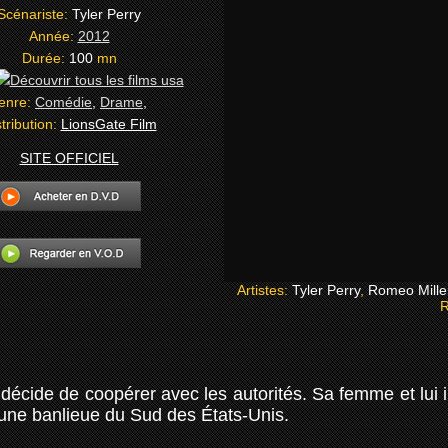
Scénariste:
Tyler Perry
Année:
2012
Durée:
100
mn
enre:
Comédie
,
Drame
,
tribution:
LionsGate Film
SITE OFFICIEL
Artistes:
Tyler Perry
,
Romeo Mille
R
décide de coopérer avec les autorités. Sa femme et lui 
s une banlieue du Sud des États-Unis.