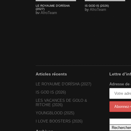
LE ROYAUME D'ORÏSHA
IS GOD IS (2026)
(2027)
by
AfroTeam
by
AfroTeam
Articles récents
Lettre d’i
LE ROYAUME D’ORÏSHA (2027)
Adresse de 
IS GOD IS (2026)
LES VACANCES DE GOLO &
RITCHIE (2026)
YOUNGBLOOD (2025)
I LOVE BOOSTERS (2026)