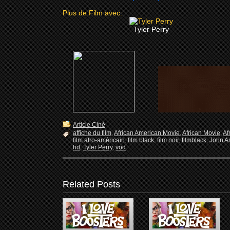
Plus de Film avec:
Tyler Perry
Article Ciné
affiche du film
,
African American Movie
,
African Movie
,
Af
film afro-américain
,
film black
,
film noir
,
filmblack
,
John A
hd
,
Tyler Perry
,
vod
Related Posts