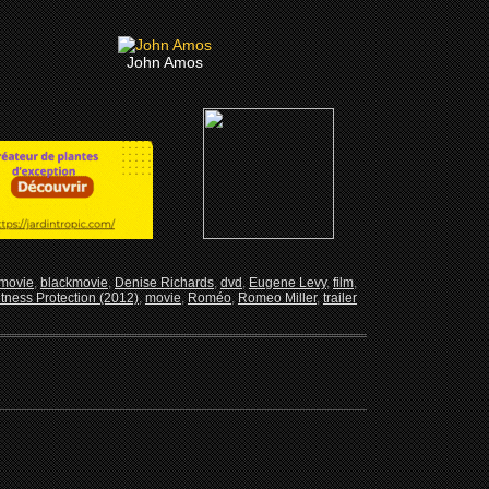
John Amos
 movie
,
blackmovie
,
Denise Richards
,
dvd
,
Eugene Levy
,
film
,
tness Protection (2012)
,
movie
,
Roméo
,
Romeo Miller
,
trailer