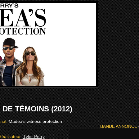
DE TÉMOINS (2012)
inal:
Madea’s witness protection
BANDE ANNONCE
Réalisateur:
Tyler Perry