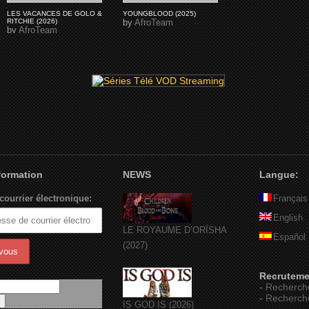
LES VACANCES DE GOLO &
YOUNGBLOOD (2025)
RITCHIE (2026)
by
AfroTeam
by
AfroTeam
nformation
NEWS
Langue:
courrier électronique:
Français
English
LE ROYAUME D’ORÏSHA
Español
(2027)
Recruteme
-
Recherch
-
Recherch
IS GOD IS (2026)