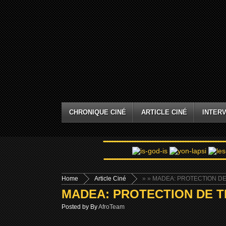
CHRONIQUE CINÉ
ARTICLE CINÉ
INTERV
Home
Article Ciné
»
» MADEA: PROTECTION DE
MADEA: PROTECTION DE TÉ
Posted by By
AfroTeam