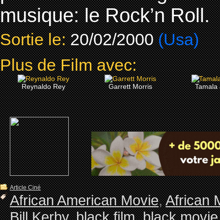
musique: le Rock’n Roll.
Sortie le:
20/02/2000
(Usa)
Plus de Film avec:
Reynaldo Rey
Garrett Morris
Tamala
Article Ciné
African American Movie
,
African 
Bill Kerby
,
black film
,
black movie