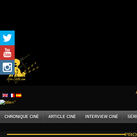
CHRONIQUE CINÉ
ARTICLE CINÉ
INTERVIEW CINÉ
SÉRI