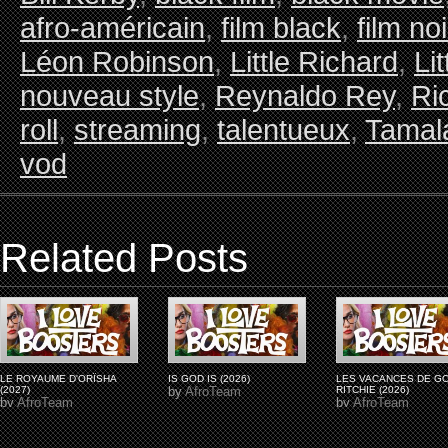
afro-américain
,
film black
,
film noi
Léon Robinson
,
Little Richard
,
Li
nouveau style
,
Reynaldo Rey
,
Ri
roll
,
streaming
,
talentueux
,
Tamal
vod
Related Posts
LE ROYAUME D'ORÏSHA
IS GOD IS (2026)
LES VACANCES DE G
(2027)
by
AfroTeam
RITCHIE (2026)
by
AfroTeam
by
AfroTeam