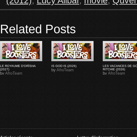
(2012)
,
Lucy Alibar
,
movie
,
Quven
Related Posts
LE ROYAUME D'ORÏSHA
IS GOD IS (2026)
LES VACANCES DE G
(2027)
by
AfroTeam
RITCHIE (2026)
by
AfroTeam
by
AfroTeam