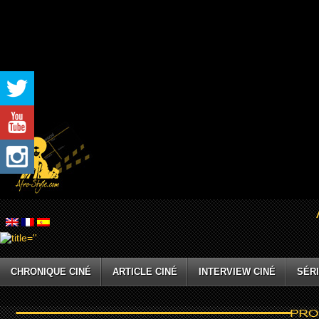
CHRONIQUE CINÉ
ARTICLE CINÉ
INTERVIEW CINÉ
SÉRI