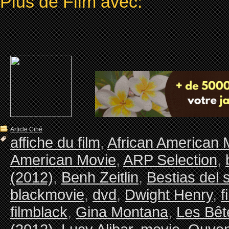
Plus de Film avec:
Article Ciné
affiche du film
,
African American 
American Movie
,
ARP Selection
,
(2012)
,
Benh Zeitlin
,
Bestias del 
blackmovie
,
dvd
,
Dwight Henry
,
f
filmblack
,
Gina Montana
,
Les Bêt