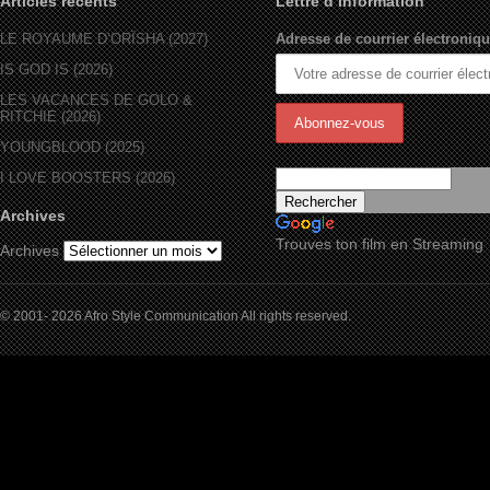
Articles récents
Lettre d’information
LE ROYAUME D’ORÏSHA (2027)
Adresse de courrier électroniqu
IS GOD IS (2026)
LES VACANCES DE GOLO &
RITCHIE (2026)
YOUNGBLOOD (2025)
I LOVE BOOSTERS (2026)
Archives
Trouves ton film en Streaming
Archives
© 2001- 2026 Afro Style Communication All rights reserved.