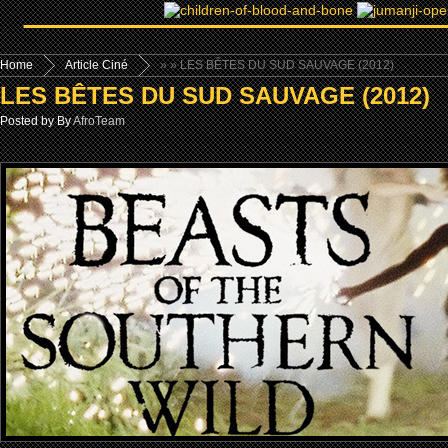
Home
Article Ciné
»
» LES BÊTES DU SUD SAUVAGE (2012)
LES BÊTES DU SUD SAUVAGE (2012)
Posted by By
AfroTeam